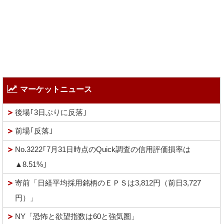
マーケットニュース
後場｢3日ぶりに反落｣
前場｢反落｣
No.3222｢7月31日時点のQuick調査の信用評価損率は
▲8.51%｣
寄前「日経平均採用銘柄のＥＰＳは3,812円（前日3,727
円）」
NY「恐怖と欲望指数は60と強気圏」