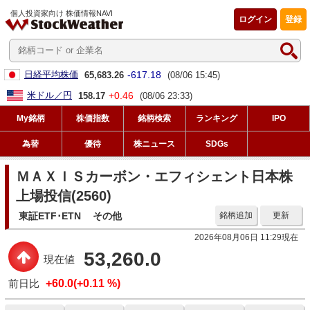
個人投資家向け 株価情報NAVI
ログイン
登録
-617.18
日経平均株価
65,683.26
(08/06 15:45)
+0.46
米ドル／円
158.17
(08/06 23:33)
My銘柄
株価指数
銘柄検索
ランキング
IPO
為替
優待
株ニュース
SDGs
ＭＡＸＩＳカーボン・エフィシェント日本株
上場投信(2560)
東証ETF･ETN
その他
銘柄追加
更新
2026年08月06日 11:29現在
53,260.0
現在値
前日比
+60.0(+0.11 %)