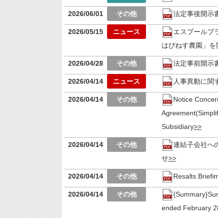
2026/06/01
法定事後開示
2026/05/15
エスプールプ
はぴねす農園」を
2026/04/28
法定事前開示
2026/04/14
人事異動に関
2026/04/14
Notice Concer
Agreement(Simplif
Subsidiary
2026/04/14
連結子会社へ
せ
2026/04/14
Resalts Brief
2026/04/14
{Summary}Summ
ended February 2