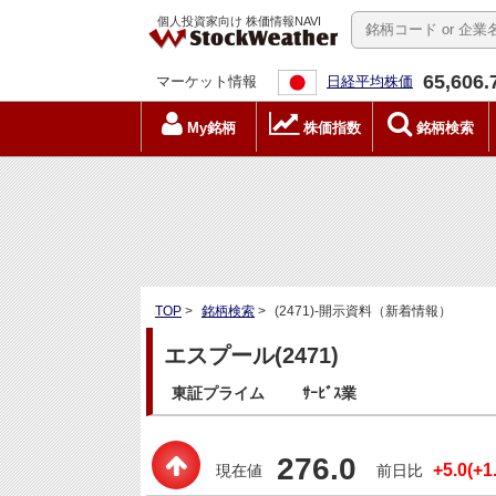
個人投資家向け 株価情報NAVI
65,606.
マーケット情報
日経平均株価
My銘柄
株価指数
銘柄検索
TOP
>
銘柄検索
>
(2471)-開示資料（新着情報）
エスプール(2471)
東証プライム
ｻｰﾋﾞｽ業
276.0
+5.0(+1
現在値
前日比