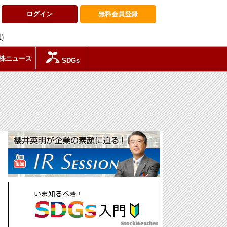
ログイン
無料会員
登録
1)
株ニュース
SDGs