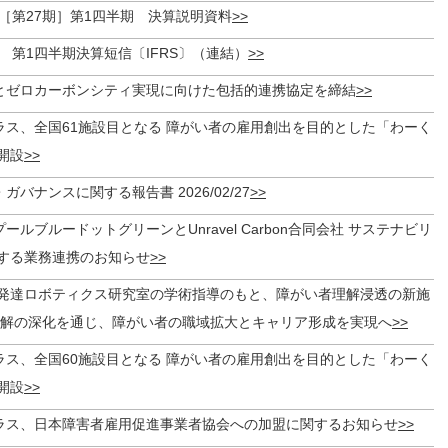
月期［第27期］第1四半期 決算説明資料
月期 第1四半期決算短信〔IFRS〕（連結）
とゼロカーボンシティ実現に向けた包括的連携協定を締結
ラス、全国61施設目となる 障がい者の雇用創出を目的とした「わーく
開設
バナンスに関する報告書 2026/02/27
ールブルードットグリーンとUnravel Carbon合同会社 サステナビリ
する業務連携のお知らせ
知発達ロボティクス研究室の学術指導のもと、障がい者理解浸透の新施
理解の深化を通じ、障がい者の職域拡大とキャリア形成を実現へ
ラス、全国60施設目となる 障がい者の雇用創出を目的とした「わーく
開設
ラス、日本障害者雇用促進事業者協会への加盟に関するお知らせ