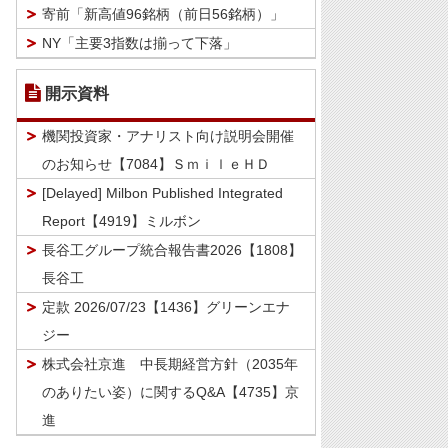
寄前「新高値96銘柄（前日56銘柄）」
NY「主要3指数は揃って下落」
開示資料
機関投資家・アナリスト向け説明会開催
のお知らせ【7084】ＳｍｉｌｅＨＤ
[Delayed] Milbon Published Integrated
Report【4919】ミルボン
長谷工グループ統合報告書2026【1808】
長谷工
定款 2026/07/23【1436】グリーンエナ
ジー
株式会社京進 中長期経営方針（2035年
のありたい姿）に関するQ&A【4735】京
進