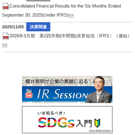
Consolidated Financial Results for the Six Months Ended
September 30, 2025(Under IFRS)
2025/11/05
2026年3月期 第2四半期(中間期)決算短信〔IFRS〕（連結）