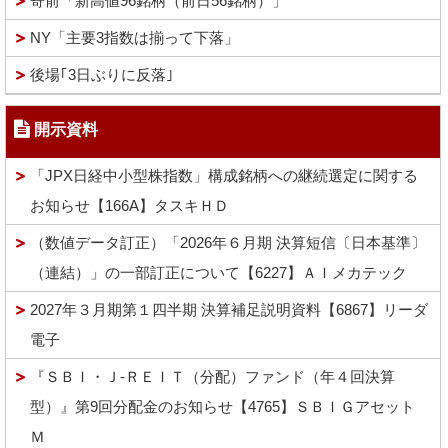
寄前「新高値96銘柄（前日56銘柄）」
NY「主要3指数は揃って下落」
後場｢3日ぶりに反落｣
開示資料
「JPX日経中小型株指数」構成銘柄への継続選定に関する
お知らせ【166A】タスキＨＤ
（数値データ訂正）「2026年６月期 決算短信〔日本基準〕
（連結）」の一部訂正について【6227】ＡＩメカテック
2027年３月期第１四半期 決算補足説明資料【6867】リーダ
電子
『ＳＢＩ・Ｊ-ＲＥＩＴ（分配）ファンド（年４回決算
型）』第9回分配金のお知らせ【4765】ＳＢＩＧアセット
Ｍ