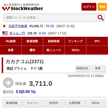
個人投資家向け 株価情報NAVI
ログイン
登録
-76.55
日経平均株価
65,606.71
(08/07 15:45)
-0.04
米ドル／円
158.39
(08/07 17:53)
My銘柄
株価指数
銘柄検索
ランキング
IPO
為替
優待
株ニュース
SDGs
カカクコム(2371)
東証プライム
ｻｰﾋﾞｽ業
銘柄追加
更新
2026年08月07日 15:30現在
3,711.0
現在値
前日比
0.0(0.00 %)
株価情報
チャート
時系列
企業情報
SDGs