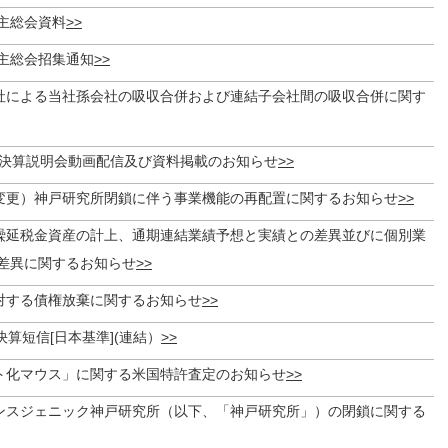
株主総会資料
株主総会招集通知
社による当社孫会社の吸収合併および連結子会社間の吸収合併に関す
 月期決算説明会動画配信及び資料掲載のお知らせ
変更）神戸研究所閉鎖に伴う事業機能の再配置に関するお知らせ
繰延税金資産の計上、通期連結業績予想と実績との差異並びに個別業
差異に関するお知らせ
対する債権放棄に関するお知らせ
 決算短信[日本基準](連結）
ト化マウス」に関する米国特許査定のお知らせ
ンスジェニック神戸研究所（以下、「神戸研究所」）の閉鎖に関する