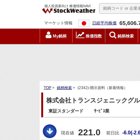
個人投資家向け 株価情報NAVI
65,606.
マーケット情報
日経平均株価
My銘柄
株価指数
銘柄検索
TOP
>
銘柄検索
>
(2342)-開示資料（新着情報）
株式会社トランスジェニックグループ
東証スタンダード
ｻｰﾋﾞｽ業
221.0
-6.0(-2.
現在値
前日比