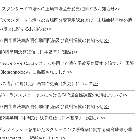
所スタンダード市場への上場市場区分変更に関するお知らせ
所スタンダード市場への市場区分変更承認および「上場維持基準の適
の撤回に関するお知らせ
期第3四半期決算説明会動画配信及び資料掲載のお知らせ
期 第3四半期決算短信〔日本基準〕(連結)
るCRISPR-Cas3システムを用いた遺伝子改変に関する論文が、国際
 Biotechnology」に掲載されました
への適合に向けた計画書の更新（変更）について
株)トランスジェニックにおけるGLP適合性調査の結果について
期第2四半期決算説明会動画配信及び資料掲載のお知らせ
期 第2四半期（中間期）決算短信〔日本基準〕（連結）
ブラフィッシュを用いたスクリーニング系構築に関する研究成果が薬
 Pharmacol」に掲載されました