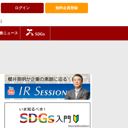
ログイン
無料会員
登録
1)
株ニュース
SDGs