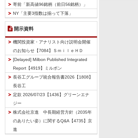
寄前「新高値96銘柄（前日56銘柄）」
NY「主要3指数は揃って下落」
開示資料
機関投資家・アナリスト向け説明会開催
のお知らせ【7084】ＳｍｉｌｅＨＤ
[Delayed] Milbon Published Integrated
Report【4919】ミルボン
長谷工グループ統合報告書2026【1808】
長谷工
定款 2026/07/23【1436】グリーンエナ
ジー
株式会社京進 中長期経営方針（2035年
のありたい姿）に関するQ&A【4735】京
進