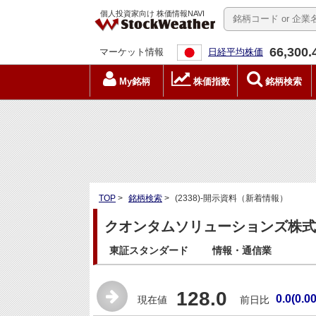
個人投資家向け 株価情報NAVI
66,300.
マーケット情報
日経平均株価
My銘柄
株価指数
銘柄検索
TOP
>
銘柄検索
>
(2338)-開示資料（新着情報）
クオンタムソリューションズ株式会社
東証スタンダード
情報・通信業
128.0
0.0(0.0
現在値
前日比