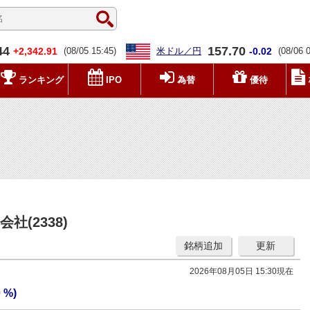
44
157.70
+2,342.91
(08/05 15:45)
米ドル／円
-0.02
(08/06 
ランキング
IPO
為替
優待
(2338)
銘柄追加
更新
2026年08月05日 15:30現在
0 %)