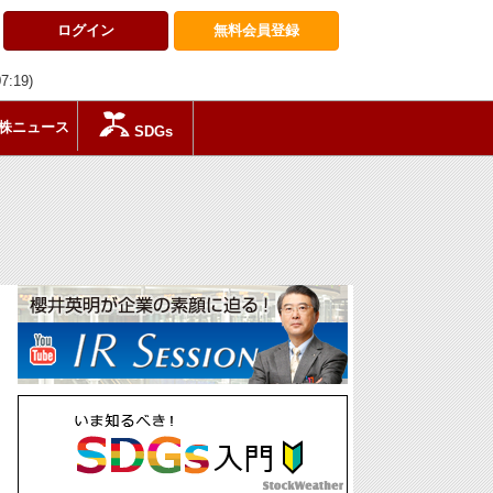
ログイン
無料会員
登録
07:19)
株ニュース
SDGs