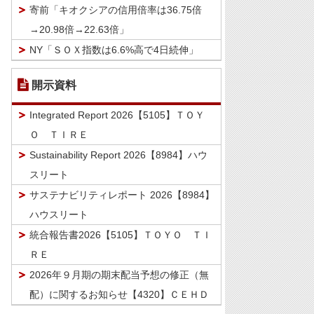
寄前「キオクシアの信用倍率は36.75倍
→20.98倍→22.63倍」
NY「ＳＯＸ指数は6.6%高で4日続伸」
開示資料
Integrated Report 2026【5105】ＴＯＹ
Ｏ ＴＩＲＥ
Sustainability Report 2026【8984】ハウ
スリート
サステナビリティレポート 2026【8984】
ハウスリート
統合報告書2026【5105】ＴＯＹＯ ＴＩ
ＲＥ
2026年９月期の期末配当予想の修正（無
配）に関するお知らせ【4320】ＣＥＨＤ