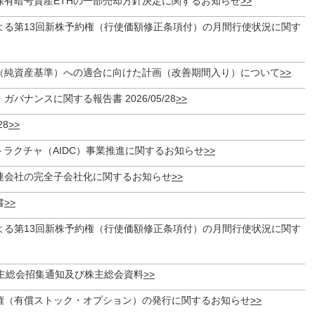
保有暗号資産ETHの一部売却方針決定に関するお知らせ
よる第13回新株予約権（行使価額修正条項付）の月間行使状況に関す
（純資産基準）への適合に向けた計画（改善期間入り）について
バナンスに関する報告書 2026/05/28
28
トラクチャ（AIDC）事業推進に関するお知らせ
連会社の完全子会社化に関するお知らせ
書
よる第13回新株予約権（行使価額修正条項付）の月間行使状況に関す
株主総会招集通知及び株主総会資料
権（有償ストック・オプション）の発行に関するお知らせ