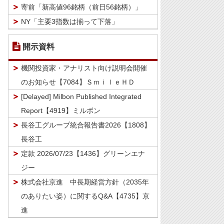
寄前「新高値96銘柄（前日56銘柄）」
NY「主要3指数は揃って下落」
開示資料
機関投資家・アナリスト向け説明会開催
のお知らせ【7084】ＳｍｉｌｅＨＤ
[Delayed] Milbon Published Integrated
Report【4919】ミルボン
長谷工グループ統合報告書2026【1808】
長谷工
定款 2026/07/23【1436】グリーンエナ
ジー
株式会社京進 中長期経営方針（2035年
のありたい姿）に関するQ&A【4735】京
進