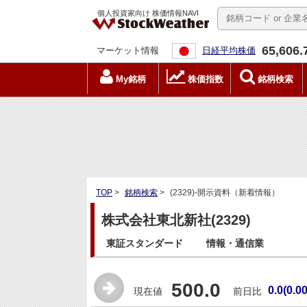
個人投資家向け 株価情報NAVI
65,606.
マーケット情報
日経平均株価
My銘柄
株価指数
銘柄検索
TOP
>
銘柄検索
>
(2329)-開示資料（新着情報）
株式会社東北新社(2329)
東証スタンダード
情報・通信業
500.0
0.0(0.0
現在値
前日比