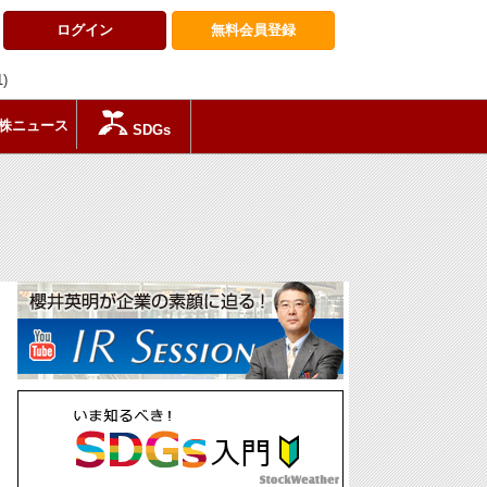
ログイン
無料会員
登録
1)
株ニュース
SDGs