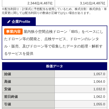
2,344位/4,487社
3,141位/4,487社
※配当利回り：計算式に予想配当を使用しているため、株式分割・株式併合・単
元変更に関しては配当利回りの数値が正確ではない場合があります。
企業Profile
事業内容
屋内狭小空間点検ドローン「IBIS」をベースにし
たドローン等の開発と、点検サービス、ドローンのレンタ
ル・販売、及びドローン等で収集したデータの処理・解析す
るサービスを提供
株価データ
始値
1,057.0
高値
1,064.0
安値
1,032.0
前日終値
1,062.0
引値
1,055.0