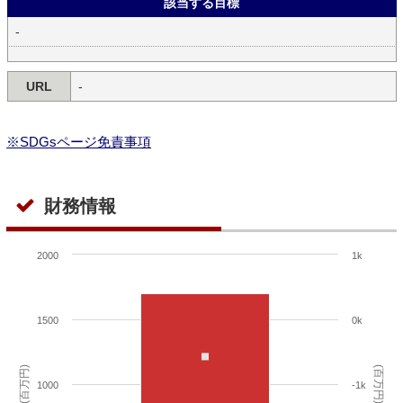
該当する目標
-
URL
-
※SDGsページ免責事項
財務情報
2000
1k
1500
0k
(百万円)
(百万円)
1000
-1k