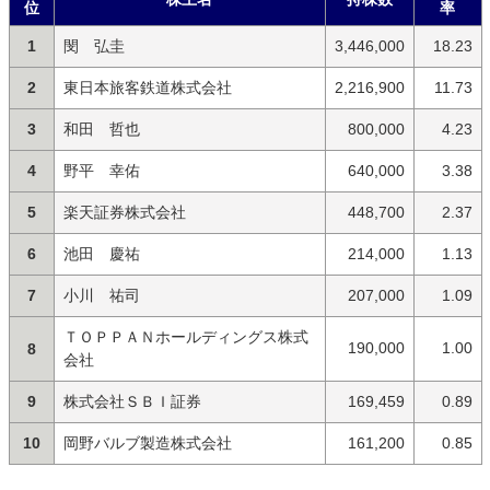
位
率
1
閔 弘圭
3,446,000
18.23
2
東日本旅客鉄道株式会社
2,216,900
11.73
3
和田 哲也
800,000
4.23
4
野平 幸佑
640,000
3.38
5
楽天証券株式会社
448,700
2.37
6
池田 慶祐
214,000
1.13
7
小川 祐司
207,000
1.09
ＴＯＰＰＡＮホールディングス株式
190,000
1.00
8
会社
9
株式会社ＳＢＩ証券
169,459
0.89
10
岡野バルブ製造株式会社
161,200
0.85