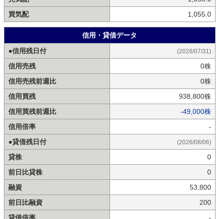
買気配
1,055.0
信用・貸借データ
●信用残日付
(2026/07/31)
信用売残
0株
信用売残前週比
0株
信用買残
938,800株
信用買残前週比
-49,000株
信用倍率
-
●貸借残日付
(2026/08/06)
貸株
0
前日比貸株
0
融資
53,800
前日比融資
200
貸借倍率
-