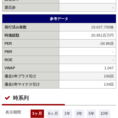
逆日歩
-
参考データ
発行済み株数
19,637,700株
時価総額
20,951百万円
PER
-34.86倍
PBR
-
ROE
-
VWAP
1,047
過去1年プラス引け
106回
過去1年マイナス引け
134回
時系列
表示期間
3ヶ月
6ヶ月
1年
3年
5年
10年