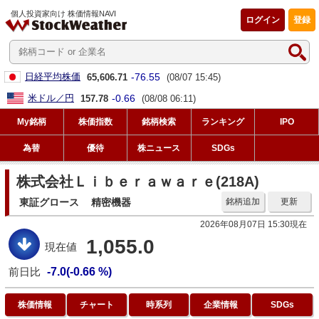
個人投資家向け 株価情報NAVI
ログイン
登録
-76.55
日経平均株価
65,606.71
(08/07 15:45)
-0.66
米ドル／円
157.78
(08/08 06:11)
My銘柄
株価指数
銘柄検索
ランキング
IPO
為替
優待
株ニュース
SDGs
株式会社Ｌｉｂｅｒａｗａｒｅ(218A)
東証グロース
精密機器
銘柄追加
更新
2026年08月07日 15:30現在
1,055.0
現在値
前日比
-7.0(-0.66 %)
株価情報
チャート
時系列
企業情報
SDGs