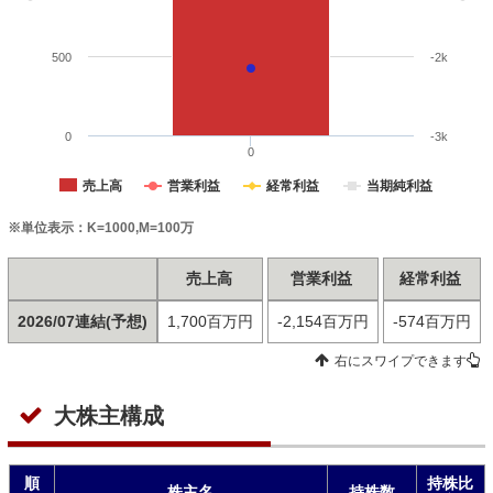
500
-2k
0
-3k
0
売上高
営業利益
経常利益
当期純利益
※単位表示：K=1000,M=100万
売上高
営業利益
経常利益
2026/07連結(予想)
1,700百万円
-2,154百万円
-574百万円
右にスワイプできます
大株主構成
順
持株比
株主名
持株数