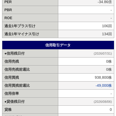
PER
-34.86倍
PBR
-
ROE
-
過去1年プラス引け
106回
過去1年マイナス引け
134回
信用取引データ
●信用残日付
(2026/07/31)
信用売残
0株
信用売残前週比
0株
信用買残
938,800株
信用買残前週比
-49,000株
信用倍率
-
●貸借残日付
(2026/08/06)
貸株
0