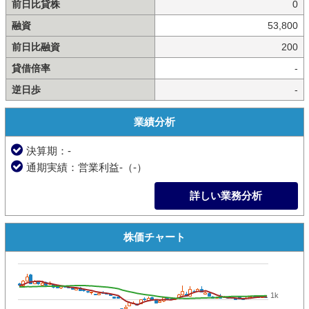
前日比貸株
0
融資
53,800
前日比融資
200
貸借倍率
-
逆日歩
-
業績分析
決算期：-
通期実績：営業利益-（-）
詳しい業務分析
株価チャート
1k