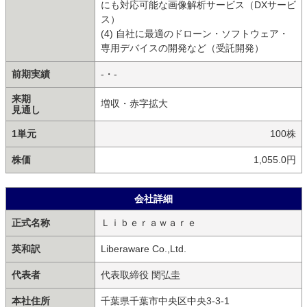
にも対応可能な画像解析サービス（DXサービ
ス）
(4) 自社に最適のドローン・ソフトウェア・
専用デバイスの開発など（受託開発）
前期実績
-・-
来期
増収・赤字拡大
見通し
1単元
100株
株価
1,055.0円
会社詳細
正式名称
Ｌｉｂｅｒａｗａｒｅ
英和訳
Liberaware Co.,Ltd.
代表者
代表取締役 閔弘圭
本社住所
千葉県千葉市中央区中央3-3-1