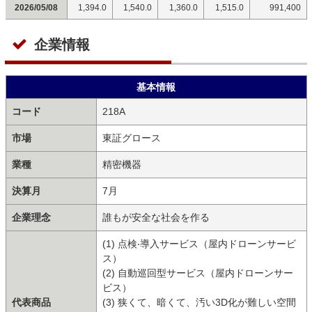
2026/05/08
1,394.0
1,540.0
1,360.0
1,515.0
991,400
企業情報
基本情報
コード
218A
市場
東証グロース
業種
精密機器
決算月
7月
企業理念
誰もが安全な社会を作る
(1) 点検‧導入サービス（屋内ドローンサービ
ス）
(2) ⾃動巡回型サービス（屋内ドローンサー
ビス）
代表商品
(3) 狭くて、暗くて、汚い3D化が難しい空間