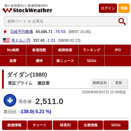
個人投資家向け 株価情報NAVI
ログイン
登録
-76.55
日経平均株価
65,606.71
(08/07 15:45)
-1.01
米ドル／円
157.42
(08/08 02:23)
My銘柄
株価指数
銘柄検索
ランキング
IPO
為替
優待
株ニュース
SDGs
ダイダン(1980)
東証プライム
建設業
銘柄追加
更新
2026年08月07日 15:30現在
2,511.0
現在値
前日比
-138.0(-5.21 %)
株価情報
チャート
時系列
企業情報
SDGs