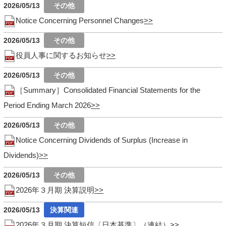
2026/05/13
Notice Concerning Personnel Changes
2026/05/13
役員人事に関するお知らせ
2026/05/13
［Summary］Consolidated Financial Statements for the
Period Ending March 2026
2026/05/13
Notice Concerning Dividends of Surplus (Increase in
Dividends)
2026/05/13
2026年３月期 決算説明
2026/05/13
2026年３月期 決算短信〔日本基準〕（連結）