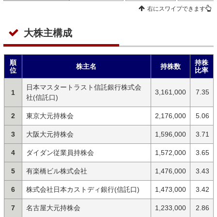
右にスワイプできます
大株主構成
順
持株
株主名
持株数
位
比率
日本マスタートラスト信託銀行株式会
3,161,000
7.35
1
社(信託口)
2
東京大元持株会
2,176,000
5.06
3
大阪大元持株会
1,596,000
3.71
4
ダイダン従業員持株会
1,572,000
3.65
5
有楽橋ビル株式会社
1,476,000
3.43
6
株式会社日本カストディ銀行(信託口)
1,473,000
3.42
7
名古屋大元持株会
1,233,000
2.86