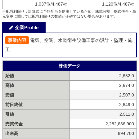
1,037位/4,487社
1,120位/4,487社
※配当利回り：計算式に予想配当を使用しているため、株式分割・株式併合・単
元変更に関しては配当利回りの数値が正確ではない場合があります。
企業Profile
事業内容
電気、空調、水道衛生設備工事の設計・監理・施
工
株価データ
始値
2,652.0
高値
2,674.0
安値
2,507.0
前日終値
2,649.0
引値
2,511.0
売買代金
2,282,636,900
出来高
894,700