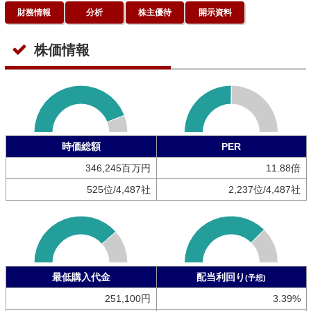
財務情報
分析
株主優待
開示資料
株価情報
時価総額
PER
346,245百万円
11.88倍
525位/4,487社
2,237位/4,487社
最低購入代金
配当利回り
(予想)
251,100円
3.39%