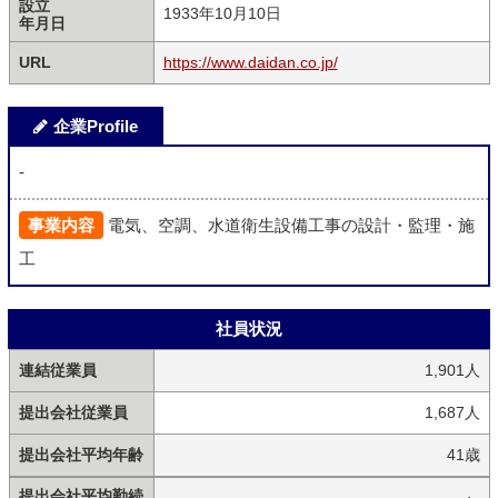
設立
1933年10月10日
年月日
URL
https://www.daidan.co.jp/
企業Profile
-
事業内容
電気、空調、水道衛生設備工事の設計・監理・施
工
社員状況
連結従業員
1,901人
提出会社従業員
1,687人
提出会社平均年齢
41歳
提出会社平均勤続