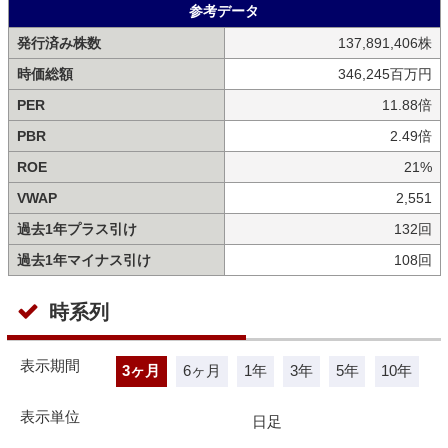
参考データ
発行済み株数
137,891,406株
時価総額
346,245百万円
PER
11.88倍
PBR
2.49倍
ROE
21%
VWAP
2,551
過去1年プラス引け
132回
過去1年マイナス引け
108回
時系列
表示期間
3ヶ月
6ヶ月
1年
3年
5年
10年
表示単位
日足