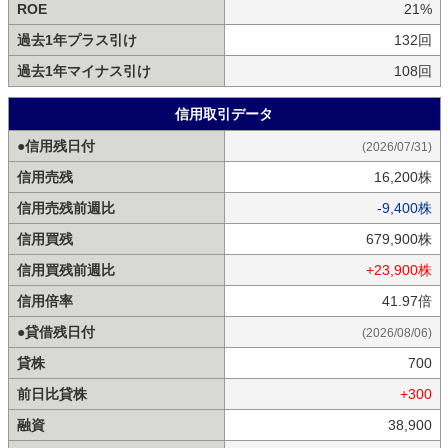
ROE
21%
過去1年プラス引け
132回
過去1年マイナス引け
108回
信用取引データ
●信用残日付
(2026/07/31)
信用売残
16,200株
信用売残前週比
-9,400株
信用買残
679,900株
信用買残前週比
+23,900株
信用倍率
41.97倍
●貸借残日付
(2026/08/06)
貸株
700
前日比貸株
+300
融資
38,900