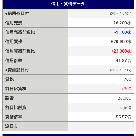
信用・貸借データ
●信用残日付
(2026/07/31)
信用売残
16,200株
信用売残前週比
-9,400株
信用買残
679,900株
信用買残前週比
+23,900株
信用倍率
41.97倍
●貸借残日付
(2026/08/06)
貸株
700
前日比貸株
+300
融資
38,900
前日比融資
5,500
貸借倍率
55.57倍
逆日歩
-