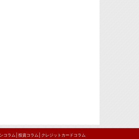
│
│
ンコラム
投資コラム
クレジットカードコラム