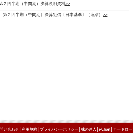
期第２四半期（中間期）決算説明資料
月期 第２四半期（中間期）決算短信〔日本基準〕（連結）
│
│
│
│
│
問い合わせ
利用規約
プライバシーポリシー
株の達人
i-Chart
カードロー