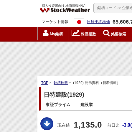
個人投資家向け 株価情報NAVI
65,606.
マーケット情報
日経平均株価
My銘柄
株価指数
銘柄検索
TOP
>
銘柄検索
>
(1929)-開示資料（新着情報）
日特建設(1929)
東証プライム
建設業
1,135.0
-3.0
現在値
前日比