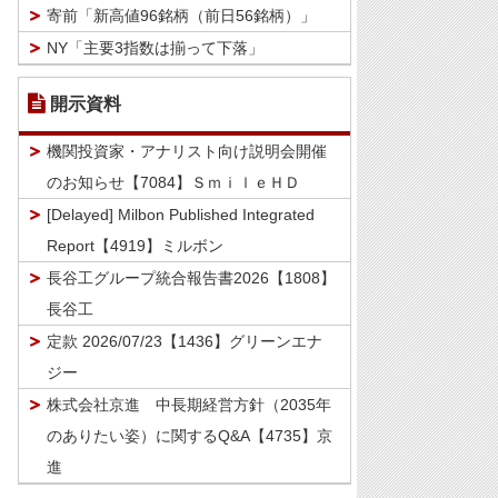
寄前「新高値96銘柄（前日56銘柄）」
NY「主要3指数は揃って下落」
開示資料
機関投資家・アナリスト向け説明会開催
のお知らせ【7084】ＳｍｉｌｅＨＤ
[Delayed] Milbon Published Integrated
Report【4919】ミルボン
長谷工グループ統合報告書2026【1808】
長谷工
定款 2026/07/23【1436】グリーンエナ
ジー
株式会社京進 中長期経営方針（2035年
のありたい姿）に関するQ&A【4735】京
進