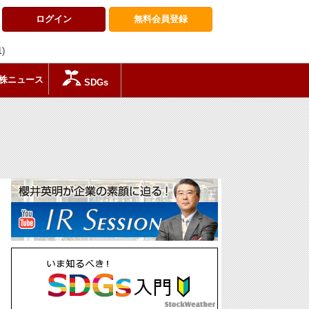
ログイン
無料会員
登録
1)
株ニュース
SDGs