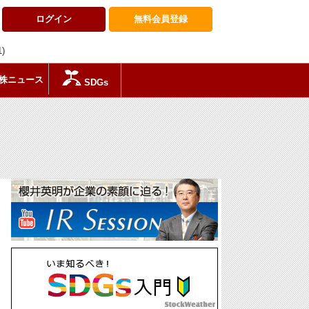
ログイン
無料会員
登録
1)
株ニュース
SDGs