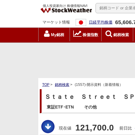
個人投資家向け 株価情報NAVI
65,606.
マーケット情報
日経平均株価
My銘柄
株価指数
銘柄検索
TOP
>
銘柄検索
>
(1557)-開示資料（新着情報）
Ｓｔａｔｅ Ｓｔｒｅｅｔ ＳＰＤ
東証ETF･ETN
その他
121,700.0
現在値
前日比