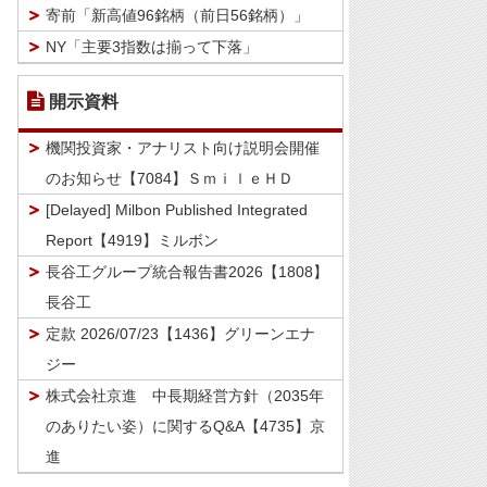
寄前「新高値96銘柄（前日56銘柄）」
NY「主要3指数は揃って下落」
開示資料
機関投資家・アナリスト向け説明会開催
のお知らせ【7084】ＳｍｉｌｅＨＤ
[Delayed] Milbon Published Integrated
Report【4919】ミルボン
長谷工グループ統合報告書2026【1808】
長谷工
定款 2026/07/23【1436】グリーンエナ
ジー
株式会社京進 中長期経営方針（2035年
のありたい姿）に関するQ&A【4735】京
進