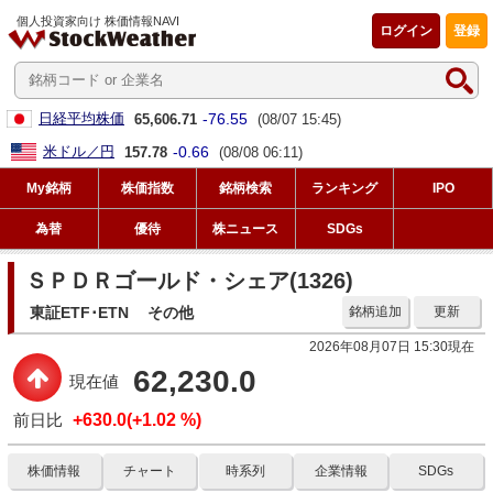
個人投資家向け 株価情報NAVI
ログイン
登録
-76.55
日経平均株価
65,606.71
(08/07 15:45)
-0.66
米ドル／円
157.78
(08/08 06:11)
My銘柄
株価指数
銘柄検索
ランキング
IPO
為替
優待
株ニュース
SDGs
ＳＰＤＲゴールド・シェア(1326)
東証ETF･ETN
その他
銘柄追加
更新
2026年08月07日 15:30現在
62,230.0
現在値
前日比
+630.0(+1.02 %)
株価情報
チャート
時系列
企業情報
SDGs