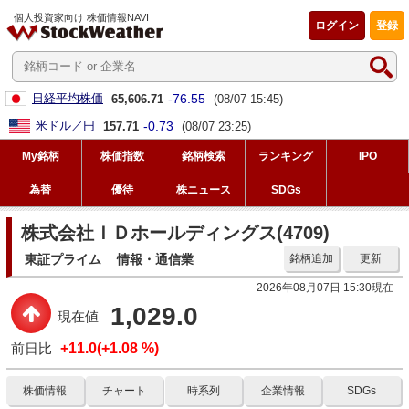
個人投資家向け 株価情報NAVI
ログイン
登録
-76.55
日経平均株価
65,606.71
(08/07 15:45)
-0.73
米ドル／円
157.71
(08/07 23:25)
My銘柄
株価指数
銘柄検索
ランキング
IPO
為替
優待
株ニュース
SDGs
株式会社ＩＤホールディングス(4709)
東証プライム
情報・通信業
銘柄追加
更新
2026年08月07日 15:30現在
1,029.0
現在値
前日比
+11.0(+1.08 %)
株価情報
チャート
時系列
企業情報
SDGs