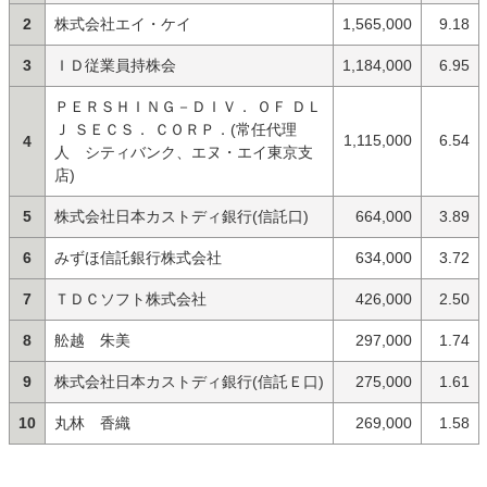
2
株式会社エイ・ケイ
1,565,000
9.18
3
ＩＤ従業員持株会
1,184,000
6.95
ＰＥＲＳＨＩＮＧ－ＤＩＶ． ＯＦ ＤＬ
Ｊ ＳＥＣＳ． ＣＯＲＰ．(常任代理
1,115,000
6.54
4
人 シティバンク、エヌ・エイ東京支
店)
5
株式会社日本カストディ銀行(信託口)
664,000
3.89
6
みずほ信託銀行株式会社
634,000
3.72
7
ＴＤＣソフト株式会社
426,000
2.50
8
舩越 朱美
297,000
1.74
9
株式会社日本カストディ銀行(信託Ｅ口)
275,000
1.61
10
丸林 香織
269,000
1.58