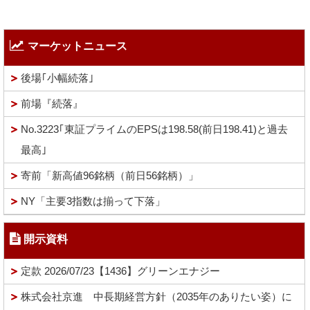
マーケットニュース
後場｢小幅続落｣
前場『続落』
No.3223｢東証プライムのEPSは198.58(前日198.41)と過去
最高｣
寄前「新高値96銘柄（前日56銘柄）」
NY「主要3指数は揃って下落」
開示資料
定款 2026/07/23【1436】グリーンエナジー
株式会社京進 中長期経営方針（2035年のありたい姿）に