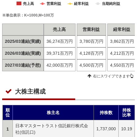
売上高
営業利益
経常利益
当期純利益
※単位表示：K=1000,M=100万
売上高
営業利益
経常利益
2025/03連結(実績)
36,274百万円
3,780百万円
3,862百万円
2026/03連結(実績)
39,371百万円
4,128百万円
4,212百万円
2027/03連結(予想)
42,000百万円
4,500百万円
4,550百万円
右にスワイプできます
大株主構成
順
持株
株主名
持株数
位
比率
日本マスタートラスト信託銀行株式会
1,737,000
10.19
1
社(信託口)