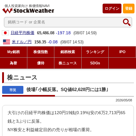
個人投資家向け 株価情報NAVI
ログイン
登録
-197.18
日経平均株価
65,486.08
(08/07 14:59)
-0.08
米ドル／円
158.35
(08/07 14:53)
My銘柄
株価指数
銘柄検索
ランキング
IPO
為替
優待
株ニュース
SDGs
株ニュース
後場｢小幅反落。SQ値62,628円には1勝｣
2026/05/08
大引けの日経平均株価は120円19銭(0.19%)安の6万2,713円65
銭と3ぶりに反落。
NY株安と利益確定目的の売りが相場の重荷。