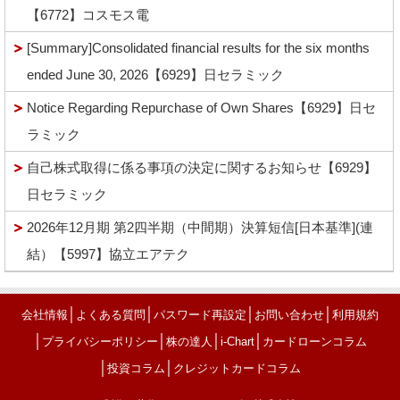
【6772】コスモス電
[Summary]Consolidated financial results for the six months
ended June 30, 2026【6929】日セラミック
Notice Regarding Repurchase of Own Shares【6929】日セ
ラミック
自己株式取得に係る事項の決定に関するお知らせ【6929】
日セラミック
2026年12月期 第2四半期（中間期）決算短信[日本基準](連
結）【5997】協立エアテク
│
│
│
│
会社情報
よくある質問
パスワード再設定
お問い合わせ
利用規約
│
│
│
│
プライバシーポリシー
株の達人
i-Chart
カードローンコラム
│
│
投資コラム
クレジットカードコラム