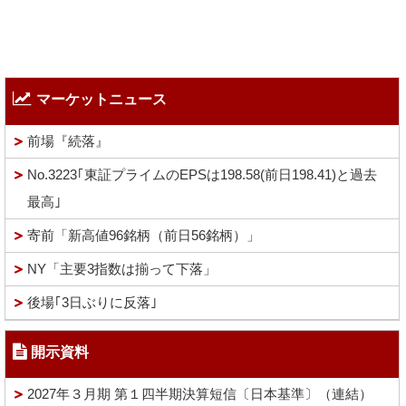
マーケットニュース
前場『続落』
No.3223｢東証プライムのEPSは198.58(前日198.41)と過去
最高｣
寄前「新高値96銘柄（前日56銘柄）」
NY「主要3指数は揃って下落」
後場｢3日ぶりに反落｣
開示資料
2027年３月期 第１四半期決算短信〔日本基準〕（連結）