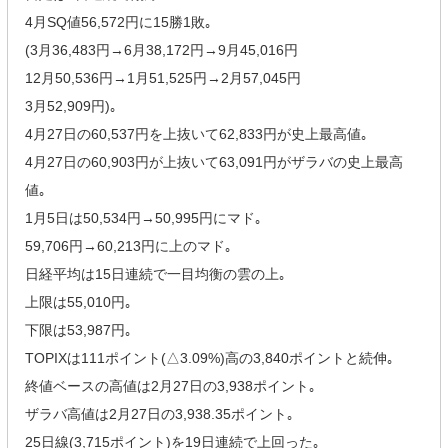
4月SQ値56,572円に15勝1敗｡
(3月36,483円→6月38,172円→9月45,016円
12月50,536円→1月51,525円→2月57,045円
3月52,909円)｡
4月27日の60,537円を上抜いて62,833円が史上最高値｡
4月27日の60,903円が上抜いて63,091円がザラバの史上最高
値｡
1月5日は50,534円→50,995円にマド｡
59,706円→60,213円に上のマド｡
日経平均は15日連続で一目均衡の雲の上｡
上限は55,010円｡
下限は53,987円｡
TOPIXは111ポイント(△3.09%)高の3,840ポイントと続伸｡
終値ベースの高値は2月27日の3,938ポイント｡
ザラバ高値は2月27日の3,938.35ポイント｡
25日線(3,715ポイント)を19日連続で上回った｡