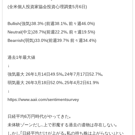
(全米個人投資家協会投資心理調査5月6日)
Bullish(強気)38.3% (前週38.1%､前々週46.0%)
Neutral(中立)28.7%(前週22.2%､前々週19.5%)
Bearrish(弱気)33.0%(前週39.7% 前々週34.4%)
過去1年最大値
↓
強気最大 26年1月14日49.5%｡24年7月17日52.7%｡
弱気最大 26年3月18日52.0%､25年4月2日61.9%
↓
https://www.aaii.com/sentimentsurvey
日経平均6万円時代がやってきた｡
未体験ゾーンだし､上で邪魔する過去の遺物は存在しない｡
しかし｢日経平均だけが上がる｡私の持ち株は上がらない｣とい