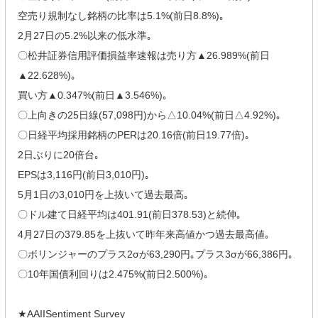
空売り規制なし銘柄の比率は5.1%(前日8.8%)｡
2月27日の5.2%以来の低水準｡
〇松井証券信用評価損益率速報は売り方▲26.989%(前日
▲22.628%)｡
買い方▲0.347%(前日▲3.546%)｡
〇上向きの25日線(57,098円)から△10.04%(前日△4.92%)｡
〇日経平均採用銘柄のPERは20.16倍(前日19.77倍)｡
2日ぶりに20倍台｡
EPSは3,116円(前日3,010円)｡
5月1日の3,010円を上抜いて過去最高｡
〇ドル建て日経平均は401.91(前日378.53)と続伸｡
4月27日の379.85を上抜いて昨年来高値かつ過去最高値｡
〇ボリンジャーのプラス2σが63,290円｡プラス3σが66,386円｡
〇10年国債利回りは2.475%(前日2.500%)｡
★AAIISentiment Survey