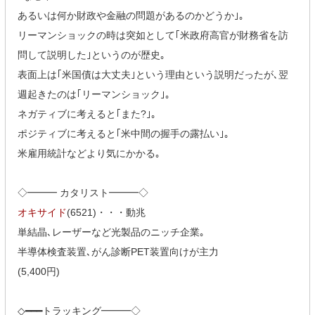
あるいは何か財政や金融の問題があるのかどうか｣｡
リーマンショックの時は突如として｢米政府高官が財務省を訪
問して説明した｣というのが歴史｡
表面上は｢米国債は大丈夫｣という理由という説明だったが､翌
週起きたのは｢リーマンショック｣｡
ネガティブに考えると｢また?｣｡
ポジティブに考えると｢米中間の握手の露払い｣｡
米雇用統計などより気にかかる｡
◇━━━ カタリスト━━━◇
オキサイド
(6521)・・・動兆
単結晶､レーザーなど光製品のニッチ企業｡
半導体検査装置､がん診断PET装置向けが主力
(5,400円)
◇━━━トラッキング━━━◇