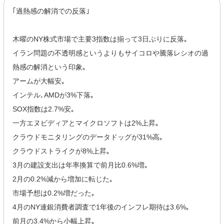
｢過熱感の解消での反落｣
木曜のNY株式市場で主要3指数は揃って3日ぶりに反落｡
イラン問題の不透明感というよりもサイコロや騰落レシオの過
熱感の解消という印象｡
アームが大幅安｡
インテル､AMDが3%下落｡
SOX指数は2.7%安｡
一方エヌビディアとマイクロソフトは2%上昇｡
クラウドモニタリングのデータドッグが31%高｡
クラウドストライクが8%上昇｡
3月の建設支出は年率換算で前月比0.6%増｡
2月の0.2%減から増加に転じた｡
市場予想は0.2%増だった｡
4月のNY連銀消費者調査で1年後のインフレ期待は3.6%｡
前月の3.4%から小幅上昇｡