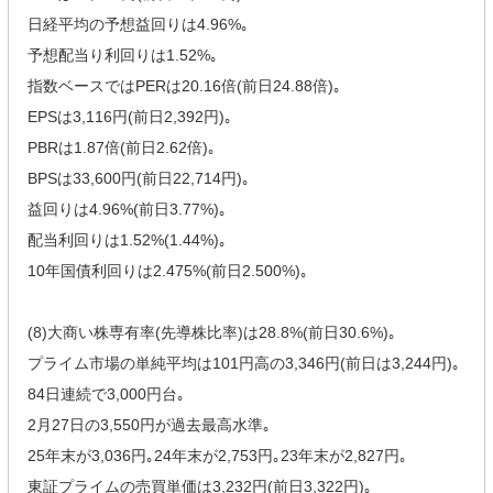
日経平均の予想益回りは4.96%｡
予想配当り利回りは1.52%｡
指数ベースではPERは20.16倍(前日24.88倍)｡
EPSは3,116円(前日2,392円)｡
PBRは1.87倍(前日2.62倍)｡
BPSは33,600円(前日22,714円)｡
益回りは4.96%(前日3.77%)｡
配当利回りは1.52%(1.44%)｡
10年国債利回りは2.475%(前日2.500%)｡
(8)大商い株専有率(先導株比率)は28.8%(前日30.6%)｡
プライム市場の単純平均は101円高の3,346円(前日は3,244円)｡
84日連続で3,000円台｡
2月27日の3,550円が過去最高水準｡
25年末が3,036円｡24年末が2,753円｡23年末が2,827円｡
東証プライムの売買単価は3,232円(前日3,322円)｡