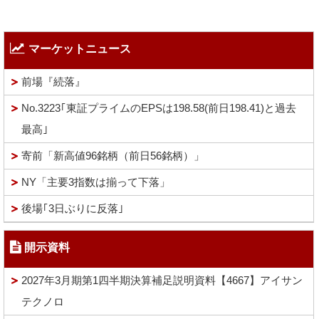
マーケットニュース
前場『続落』
No.3223｢東証プライムのEPSは198.58(前日198.41)と過去
最高｣
寄前「新高値96銘柄（前日56銘柄）」
NY「主要3指数は揃って下落」
後場｢3日ぶりに反落｣
開示資料
2027年3月期第1四半期決算補足説明資料【4667】アイサン
テクノロ