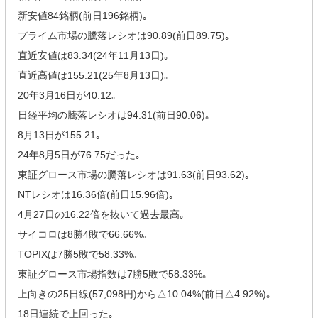
新安値84銘柄(前日196銘柄)｡
プライム市場の騰落レシオは90.89(前日89.75)｡
直近安値は83.34(24年11月13日)｡
直近高値は155.21(25年8月13日)｡
20年3月16日が40.12｡
日経平均の騰落レシオは94.31(前日90.06)｡
8月13日が155.21｡
24年8月5日が76.75だった｡
東証グロース市場の騰落レシオは91.63(前日93.62)｡
NTレシオは16.36倍(前日15.96倍)｡
4月27日の16.22倍を抜いて過去最高｡
サイコロは8勝4敗で66.66%｡
TOPIXは7勝5敗で58.33%｡
東証グロース市場指数は7勝5敗で58.33%｡
上向きの25日線(57,098円)から△10.04%(前日△4.92%)｡
18日連続で上回った｡