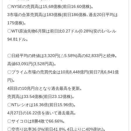
〇NYSEの売買高は15,68億株(前日16.60億株)｡
3市場の合算売買高は183億株(前日186億株､過去20日平均は
175億株)｡
〇WTI原油先物6月限は前日比0.27ドル(0.28%)安の1バレル
94.81ドル｡
〇日経平均の終値は3,320円(△5.58%)高の62,833円と続伸｡
高値63,091円(3,528円高)｡
〇プライム市場の売買代金は10兆8,448億円(前日7兆6,841億
円)｡
4回目の10兆円台となり過去最高を更新｡
売買高は33.54億株(前日23.12億株)｡
〇NTレシオは16.36倍(前日15.96倍)｡
4月27日の16.22倍を抜いて過去最高｡
〇サイコロは8勝4敗で66.66%｡
〇空売り比率36.0%(前日41.8%､4日ぶりに40%割れ)｡