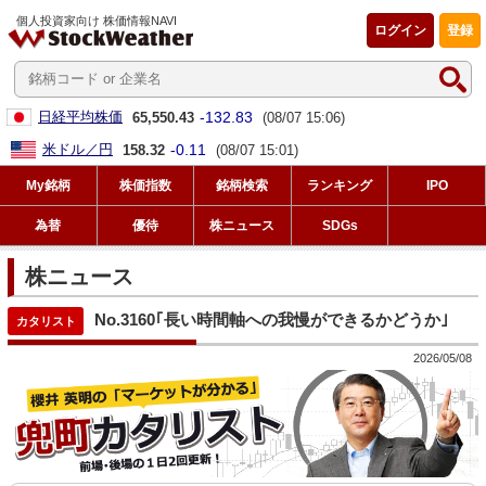
個人投資家向け 株価情報NAVI
ログイン
登録
-132.83
日経平均株価
65,550.43
(08/07 15:06)
-0.11
米ドル／円
158.32
(08/07 15:01)
My銘柄
株価指数
銘柄検索
ランキング
IPO
為替
優待
株ニュース
SDGs
株ニュース
No.3160｢長い時間軸への我慢ができるかどうか｣
2026/05/08