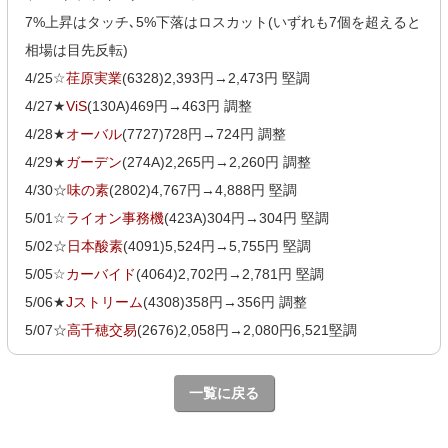
7%上昇はタッチ､5%下落はロスカット(いずれも7個を超えると
相場は目先反転)
4/25☆
荏原実業
(6328)2,393円→2,473円 堅調
4/27★
ViS
(130A)469円→463円 調整
4/28★
オーバル
(7727)728円→724円 調整
4/29★
ガーデン
(274A)2,265円→2,260円 調整
4/30☆
味の素
(2802)4,767円→4,888円 堅調
5/01☆
ライオン事務機
(423A)304円→304円 堅調
5/02☆
日本酸素
(4091)5,524円→5,755円 堅調
5/05☆
カーバイド
(4064)2,702円→2,781円 堅調
5/06★
Jストリーム
(4308)358円→356円 調整
5/07☆
高千穂交易
(2676)2,058円→2,080円6,521堅調
一覧に戻る