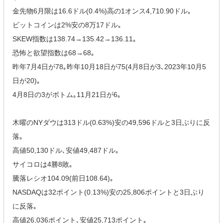
金先物6月限は16.6ドル(0.4%)高の1オンス4,710.90ドル｡
ビットコインは2%安の8万17ドル｡
SKEW指数は138.74→135.42→136.11｡
恐怖と欲望指数は68→68｡
昨年7月4日が78｡昨年10月18日が75(4月8日が3､2023年10月5
日が20)｡
4月8日の3がボトム｡11月21日が6｡
木曜のNYダウは313ドル(0.63%)安の49,596ドルと3日ぶりに反
落｡
高値50,130ドル､安値49,487ドル｡
サイコロは4勝8敗｡
騰落レシオ104.09(前日108.64)｡
NASDAQは32ポイント(0.13%)安の25,806ポイントと3日ぶり
に反落｡
高値26,036ポイント､安値25,713ポイント｡