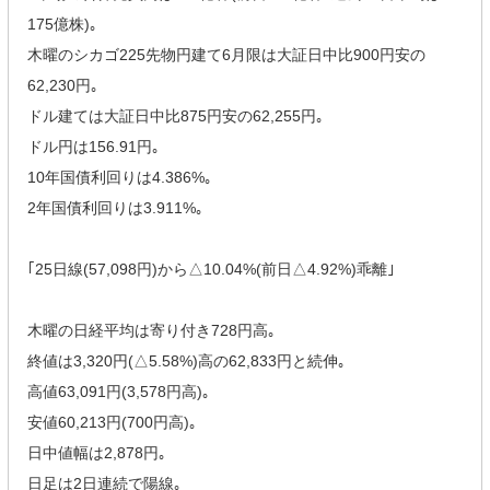
175億株)｡
木曜のシカゴ225先物円建て6月限は大証日中比900円安の
62,230円｡
ドル建ては大証日中比875円安の62,255円｡
ドル円は156.91円｡
10年国債利回りは4.386%｡
2年国債利回りは3.911%｡
｢25日線(57,098円)から△10.04%(前日△4.92%)乖離｣
木曜の日経平均は寄り付き728円高｡
終値は3,320円(△5.58%)高の62,833円と続伸｡
高値63,091円(3,578円高)｡
安値60,213円(700円高)｡
日中値幅は2,878円｡
日足は2日連続で陽線｡