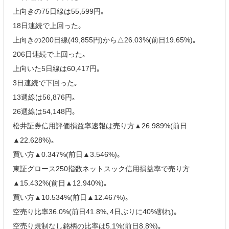
上向きの75日線は55,599円｡
18日連続で上回った｡
上向きの200日線(49,855円)から△26.03%(前日19.65%)｡
206日連続で上回った｡
上向いた5日線は60,417円｡
3日連続で下回った｡
13週線は56,876円｡
26週線は54,148円｡
松井証券信用評価損益率速報は売り方▲26.989%(前日
▲22.628%)｡
買い方▲0.347%(前日▲3.546%)｡
東証グロース250指数ネットスック信用損益率で売り方
▲15.432%(前日▲12.940%)｡
買い方▲10.534%(前日▲12.467%)｡
空売り比率36.0%(前日41.8%､4日ぶりに40%割れ)｡
空売り規制なし銘柄の比率は5.1%(前日8.8%)｡