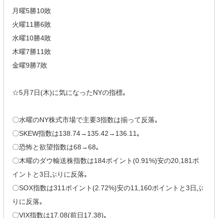
月曜5勝10敗
火曜11勝6敗
水曜10勝4敗
木曜7勝11敗
金曜9勝7敗
☆5月7日(木)に気になったNYの指標｡
〇水曜のNY株式市場で主要3指数は揃って反落｡
〇SKEW指数は138.74→135.42→136.11｡
〇恐怖と欲望指数は68→68｡
〇木曜のダウ輸送株指数は184ポイント(0.91%)安の20,181ポ
イントと3日ぶりに反落｡
〇SOX指数は311ポイント(2.72%)安の11,160ポイントと3日ぶ
りに反落｡
〇VIX指数は17.08(前日17.38)｡