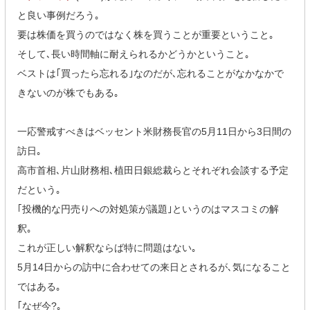
と良い事例だろう｡
要は株価を買うのではなく株を買うことが重要ということ｡
そして､長い時間軸に耐えられるかどうかということ｡
ベストは｢買ったら忘れる｣なのだが､忘れることがなかなかで
きないのが株でもある｡
一応警戒すべきはベッセント米財務長官の5月11日から3日間の
訪日｡
高市首相､片山財務相､植田日銀総裁らとそれぞれ会談する予定
だという｡
｢投機的な円売りへの対処策が議題｣というのはマスコミの解
釈｡
これが正しい解釈ならば特に問題はない｡
5月14日からの訪中に合わせての来日とされるが､気になること
ではある｡
｢なぜ今?｡