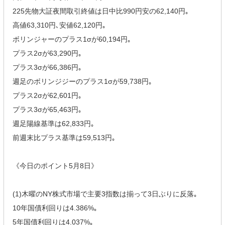
225先物大証夜間取引終値は日中比990円安の62,140円｡
高値63,310円､安値62,120円｡
ボリンジャーのプラス1σが60,194円｡
プラス2σが63,290円｡
プラス3σが66,386円｡
週足のボリンジジーのプラス1σが59,738円｡
プラス2σが62,601円｡
プラス3σが65,463円｡
週足陽線基準は62,833円｡
前週末比プラス基準は59,513円｡
《今日のポイント5月8日》
(1)木曜のNY株式市場で主要3指数は揃って3日ぶりに反落｡
10年国債利回りは4.386%｡
5年国債利回りは4.037%｡