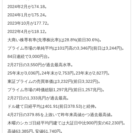
2024年2月が174.18｡
2024年1月が175.24｡
2023年10月が177.72｡
2022年4月が118.12｡
大商い株専有率(先導株比率)は28.8%(前日30.6%)｡
プライム市場の単純平均は101円高の3,346円(前日は3,244円)｡
84日連続で3,000円台｡
2月27日の3,550円が過去最高水準｡
25年末が3,036円｡24年末が2,753円｡23年末が2,827円｡
東証プライムの売買単価は3,232円(前日3,322円)｡
プライム市場の時価総額1,297兆円(前日1,257兆円)｡
2月27日の1,333兆円が過去最高｡
ドル建て日経平均は401.91(前日378.53)と続伸｡
4月27日の379.85を上抜いて昨年来高値かつ過去最高値｡
木曜のシカゴ日経平均円建ては大証日中比900円安の62,230円｡
高値63,385円､安値61,740円｡