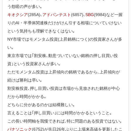
う怨嗟の声が多い｡
キオクシア
(285A)､
アドバンテスト
(6857)､
SBG
(9984)など一握
りのAI・半導体関連株だけがけん引する相場についていけない
という気持ちも理解できなくはない｡
NY市場ではモメンタム投資(上昇銘柄につく)の投資家さんが多
い｡
東京市場では｢割安株､動意づいていない銘柄の押し目買い投
資｣という投資家さんが多い｡
ただモメンタム投資は上昇傾向の銘柄であるから､上昇傾向が
続けば勝利は早い｡
割安株投資､押し目買い投資は市場から見放された銘柄が中心
だから時間がかかる｡
どちらに分があるのかは結構難しい｡
言えることは｢押し目買い｣には時間がかかるということ｡
この長い時間軸を我慢できれば､特に問題のある投資ではない｡
パナソニック
(6752)が先日26年ぶりに上場来高値を更新したこ