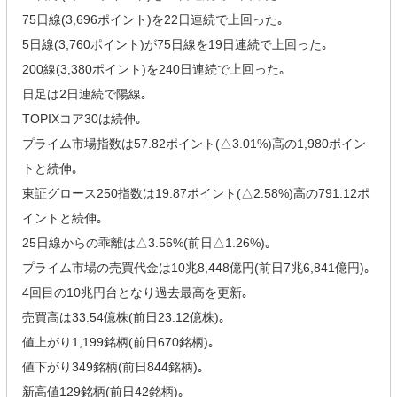
75日線(3,696ポイント)を22日連続で上回った｡
5日線(3,760ポイント)が75日線を19日連続で上回った｡
200線(3,380ポイント)を240日連続で上回った｡
日足は2日連続で陽線｡
TOPIXコア30は続伸｡
プライム市場指数は57.82ポイント(△3.01%)高の1,980ポイン
トと続伸｡
東証グロース250指数は19.87ポイント(△2.58%)高の791.12ポ
イントと続伸｡
25日線からの乖離は△3.56%(前日△1.26%)｡
プライム市場の売買代金は10兆8,448億円(前日7兆6,841億円)｡
4回目の10兆円台となり過去最高を更新｡
売買高は33.54億株(前日23.12億株)｡
値上がり1,199銘柄(前日670銘柄)｡
値下がり349銘柄(前日844銘柄)｡
新高値129銘柄(前日42銘柄)｡