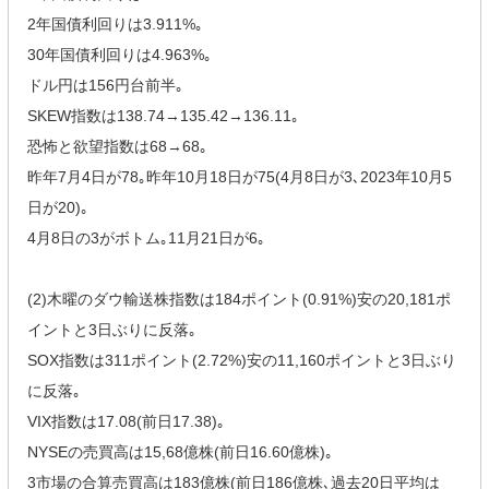
2年国債利回りは3.911%｡
30年国債利回りは4.963%｡
ドル円は156円台前半｡
SKEW指数は138.74→135.42→136.11｡
恐怖と欲望指数は68→68｡
昨年7月4日が78｡昨年10月18日が75(4月8日が3､2023年10月5
日が20)｡
4月8日の3がボトム｡11月21日が6｡
(2)木曜のダウ輸送株指数は184ポイント(0.91%)安の20,181ポ
イントと3日ぶりに反落｡
SOX指数は311ポイント(2.72%)安の11,160ポイントと3日ぶり
に反落｡
VIX指数は17.08(前日17.38)｡
NYSEの売買高は15,68億株(前日16.60億株)｡
3市場の合算売買高は183億株(前日186億株､過去20日平均は