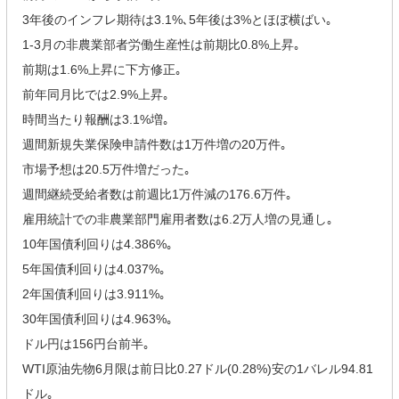
3年後のインフレ期待は3.1%､5年後は3%とほぼ横ばい｡
1-3月の非農業部者労働生産性は前期比0.8%上昇｡
前期は1.6%上昇に下方修正｡
前年同月比では2.9%上昇｡
時間当たり報酬は3.1%増｡
週間新規失業保険申請件数は1万件増の20万件｡
市場予想は20.5万件増だった｡
週間継続受給者数は前週比1万件減の176.6万件｡
雇用統計での非農業部門雇用者数は6.2万人増の見通し｡
10年国債利回りは4.386%｡
5年国債利回りは4.037%｡
2年国債利回りは3.911%｡
30年国債利回りは4.963%｡
ドル円は156円台前半｡
WTI原油先物6月限は前日比0.27ドル(0.28%)安の1バレル94.81
ドル｡