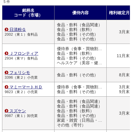
5 件
銘柄名
優待内容
権利確定月
コード（市場）
食品・飲料（食品関連）
日清粉Ｇ
食品・飲料（飲料）
3月末
食品・飲料（その他）
2002（東１）食料品
食品・飲料（その他）
優待券（食事・買物割引券）
Ｊフロンティア
食品・飲料（飲料）
11月末
食品・飲料（その他）
2934（東マ）食料品
ヘルスケア（美容・健康関連商品）
フェリシモ
食品・飲料（その他）
8月末
3396（東２）小売業
マミーマートＨＤ
優待券（食事・買物割引券）
3月末
食品・飲料（その他）
9月末
9823（東２）小売業
食品・飲料（食品関連）
食品・飲料（食品関連）
スズケン
食品・飲料（飲料）
3月末
食品・飲料（その他）
9987（東１）卸売業
家庭・雑貨（日用品・文房具）
その他（寄付）