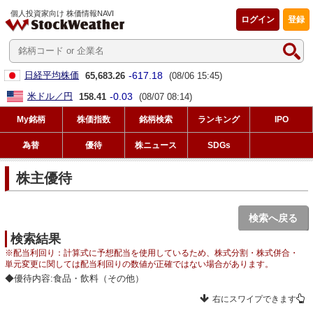
個人投資家向け 株価情報NAVI
ログイン
登録
-617.18
日経平均株価
65,683.26
(08/06 15:45)
-0.03
米ドル／円
158.41
(08/07 08:14)
My銘柄
株価指数
銘柄検索
ランキング
IPO
為替
優待
株ニュース
SDGs
株主優待
検索へ戻る
検索結果
※配当利回り：計算式に予想配当を使用しているため、株式分割・株式併合・
単元変更に関しては配当利回りの数値が正確ではない場合があります。
◆優待内容:食品・飲料（その他）
右にスワイプできます