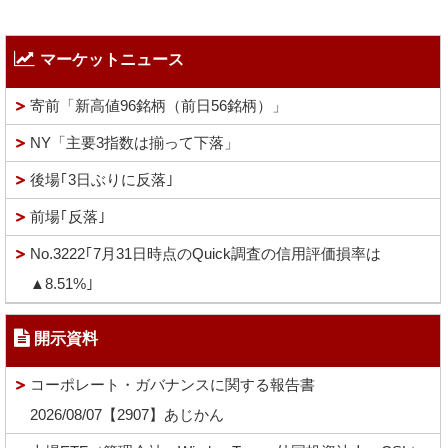
マーケットニュース
寄前「新高値96銘柄（前日56銘柄）」
NY「主要3指数は揃って下落」
後場｢3日ぶりに反落｣
前場｢反落｣
No.3222｢7月31日時点のQuick調査の信用評価損率は
▲8.51%｣
開示資料
コーポレート・ガバナンスに関する報告書
2026/08/07【2907】あじかん