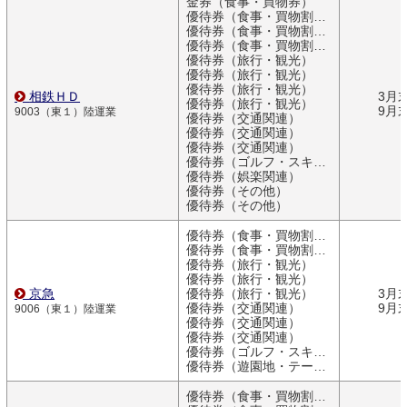
金券（食事・買物券）
優待券（食事・買物割引券）
優待券（食事・買物割引券）
優待券（食事・買物割引券）
優待券（旅行・観光）
優待券（旅行・観光）
優待券（旅行・観光）
相鉄ＨＤ
3月
優待券（旅行・観光）
9月
9003（東１）陸運業
優待券（交通関連）
優待券（交通関連）
優待券（交通関連）
優待券（ゴルフ・スキー）
優待券（娯楽関連）
優待券（その他）
優待券（その他）
優待券（食事・買物割引券）
優待券（食事・買物割引券）
優待券（旅行・観光）
優待券（旅行・観光）
京急
優待券（旅行・観光）
3月
優待券（交通関連）
9月
9006（東１）陸運業
優待券（交通関連）
優待券（交通関連）
優待券（ゴルフ・スキー）
優待券（遊園地・テーマパーク）
優待券（食事・買物割引券）