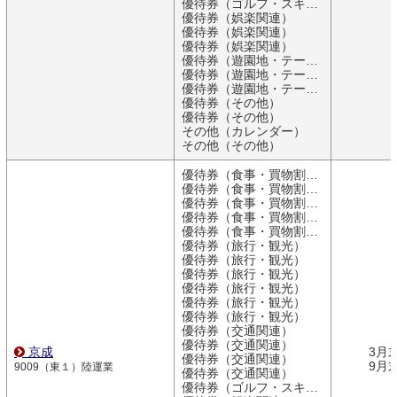
優待券（ゴルフ・スキー）
優待券（娯楽関連）
優待券（娯楽関連）
優待券（娯楽関連）
優待券（遊園地・テーマパーク）
優待券（遊園地・テーマパーク）
優待券（遊園地・テーマパーク）
優待券（その他）
優待券（その他）
その他（カレンダー）
その他（その他）
優待券（食事・買物割引券）
優待券（食事・買物割引券）
優待券（食事・買物割引券）
優待券（食事・買物割引券）
優待券（食事・買物割引券）
優待券（旅行・観光）
優待券（旅行・観光）
優待券（旅行・観光）
優待券（旅行・観光）
優待券（旅行・観光）
優待券（旅行・観光）
優待券（交通関連）
優待券（交通関連）
京成
3月
優待券（交通関連）
9月
9009（東１）陸運業
優待券（交通関連）
優待券（ゴルフ・スキー）