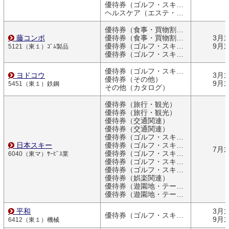
優待券（ゴルフ・スキー）
ヘルスケア（エステ・ジム）
優待券（食事・買物割引券）
藤コンポ
優待券（食事・買物割引券）
3月
優待券（ゴルフ・スキー）
9月
5121（東１）ｺﾞﾑ製品
優待券（ゴルフ・スキー）
優待券（ゴルフ・スキー）
ヨドコウ
3月
優待券（その他）
9月
5451（東１）鉄鋼
その他（カタログ）
優待券（旅行・観光）
優待券（旅行・観光）
優待券（交通関連）
優待券（交通関連）
優待券（ゴルフ・スキー）
日本スキー
優待券（ゴルフ・スキー）
7月
優待券（ゴルフ・スキー）
6040（東マ）ｻｰﾋﾞｽ業
優待券（ゴルフ・スキー）
優待券（ゴルフ・スキー）
優待券（娯楽関連）
優待券（遊園地・テーマパーク）
優待券（遊園地・テーマパーク）
平和
3月
優待券（ゴルフ・スキー）
9月
6412（東１）機械