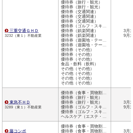
優待券（旅行・観光）
優待券（旅行・観光）
優待券（交通関連）
優待券（交通関連）
優待券（交通関連）
優待券（ゴルフ・スキー）
三重交通ＧＨＤ
優待券（娯楽関連）
3月
優待券（娯楽関連）
9月
3232（東１）不動産業
優待券（遊園地・テーマパーク）
優待券（遊園地・テーマパーク）
優待券（その他）
優待券（その他）
優待券（その他）
食品・飲料（飲料）
その他（その他）
その他（その他）
その他（その他）
その他（その他）
優待券（食事・買物割引券）
優待券（旅行・観光）
東急不ＨＤ
優待券（旅行・観光）
3月
優待券（ゴルフ・スキー）
9月
3289（東１）不動産業
優待券（ゴルフ・スキー）
ヘルスケア（エステ・ジム）
優待券（食事・買物割引券）
藤コンポ
優待券（食事・買物割引券）
3月