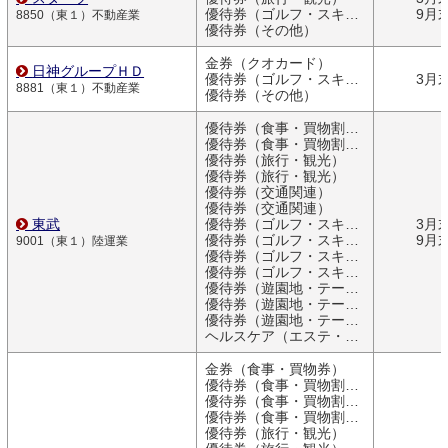
優待券（ゴルフ・スキー）
9月
8850（東１）不動産業
優待券（その他）
金券（クオカード）
日神グループＨＤ
優待券（ゴルフ・スキー）
3月
8881（東１）不動産業
優待券（その他）
優待券（食事・買物割引券）
優待券（食事・買物割引券）
優待券（旅行・観光）
優待券（旅行・観光）
優待券（交通関連）
優待券（交通関連）
東武
優待券（ゴルフ・スキー）
3月
優待券（ゴルフ・スキー）
9月
9001（東１）陸運業
優待券（ゴルフ・スキー）
優待券（ゴルフ・スキー）
優待券（遊園地・テーマパーク）
優待券（遊園地・テーマパーク）
優待券（遊園地・テーマパーク）
ヘルスケア（エステ・ジム）
金券（食事・買物券）
優待券（食事・買物割引券）
優待券（食事・買物割引券）
優待券（食事・買物割引券）
優待券（旅行・観光）