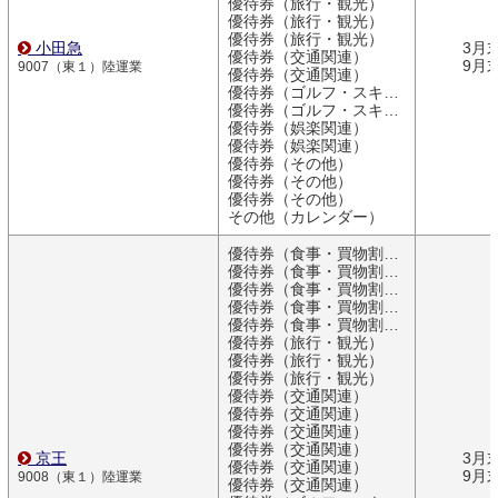
優待券（旅行・観光）
優待券（旅行・観光）
優待券（旅行・観光）
小田急
3月
優待券（交通関連）
9月
9007（東１）陸運業
優待券（交通関連）
優待券（ゴルフ・スキー）
優待券（ゴルフ・スキー）
優待券（娯楽関連）
優待券（娯楽関連）
優待券（その他）
優待券（その他）
優待券（その他）
その他（カレンダー）
優待券（食事・買物割引券）
優待券（食事・買物割引券）
優待券（食事・買物割引券）
優待券（食事・買物割引券）
優待券（食事・買物割引券）
優待券（旅行・観光）
優待券（旅行・観光）
優待券（旅行・観光）
優待券（交通関連）
優待券（交通関連）
優待券（交通関連）
優待券（交通関連）
京王
3月
優待券（交通関連）
9月
9008（東１）陸運業
優待券（交通関連）