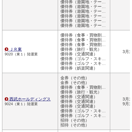
優待券（遊園地・テーマパーク）
優待券（遊園地・テーマパーク）
優待券（遊園地・テーマパーク）
優待券（遊園地・テーマパーク）
優待券（遊園地・テーマパーク）
優待券（遊園地・テーマパーク）
優待券（食事・買物割引券）
優待券（食事・買物割引券）
優待券（食事・買物割引券）
ＪＲ東
優待券（旅行・観光）
3月
優待券（交通関連）
9020（東１）陸運業
優待券（ゴルフ・スキー）
優待券（ゴルフ・スキー）
優待券（娯楽関連）
金券（その他）
金券（その他）
優待券（食事・買物割引券）
優待券（旅行・観光）
優待券（交通関連）
西武ホールディングス
3月
優待券（交通関連）
9月
9024（東１）陸運業
優待券（交通関連）
優待券（ゴルフ・スキー）
優待券（ゴルフ・スキー）
招待（その他）
招待（その他）