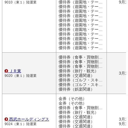
優待券（遊園地・テーマパーク）
9月
9010（東１）陸運業
優待券（遊園地・テーマパーク）
優待券（遊園地・テーマパーク）
優待券（遊園地・テーマパーク）
優待券（遊園地・テーマパーク）
優待券（遊園地・テーマパーク）
優待券（遊園地・テーマパーク）
優待券（遊園地・テーマパーク）
優待券（遊園地・テーマパーク）
優待券（遊園地・テーマパーク）
優待券（遊園地・テーマパーク）
優待券（食事・買物割引券）
優待券（食事・買物割引券）
優待券（食事・買物割引券）
ＪＲ東
優待券（旅行・観光）
3月
優待券（交通関連）
9020（東１）陸運業
優待券（ゴルフ・スキー）
優待券（ゴルフ・スキー）
優待券（娯楽関連）
金券（その他）
金券（その他）
優待券（食事・買物割引券）
優待券（旅行・観光）
優待券（交通関連）
西武ホールディングス
3月
優待券（交通関連）
9月
9024（東１）陸運業
優待券（交通関連）