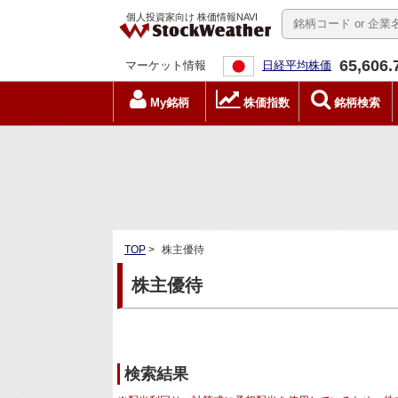
個人投資家向け 株価情報NAVI
65,606.
マーケット情報
日経平均株価
My銘柄
株価指数
銘柄検索
TOP
>
株主優待
株主優待
検索結果