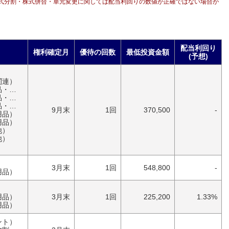
式分割・株式併合・単元変更に関しては配当利回りの数値が正確ではない場合が
配当利回り
権利確定月
優待の回数
最低投資金額
(予想)
）
関連）
具）
具）
具）
9月末
1回
370,500
-
用品）
用品）
他）
他）
）
3月末
1回
548,800
-
用品）
）
用品）
3月末
1回
225,200
1.33%
用品）
ント）