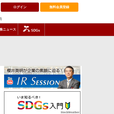
ログイン
無料会員
登録
3)
株ニュース
SDGs