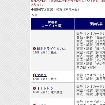
※配当利回り：計算式に予想配当を使用しているため、株
あります。
◆優待内容:家庭・雑貨（家電用品）
5 件
銘柄名
優待内容
コード（市場）
金券（クオカード
食品・飲料（食品
家庭・雑貨（日用品・文房
家庭・雑貨（日用品・文房
日本ドライケミカル
家庭・雑貨（日用品・文房
家庭・雑貨（家電
1909（東２）機械
家庭・雑貨（家電
家庭・雑貨（その
家庭・雑貨（その
その他（寄付）
マキタ
金券（クオカード
家庭・雑貨（家電
6586（東１）機械
金券（クオカード
ミナトＨＤ
家庭・雑貨（家電
6862（東２）電気機器
家庭・雑貨（家電
金券（カードポイ