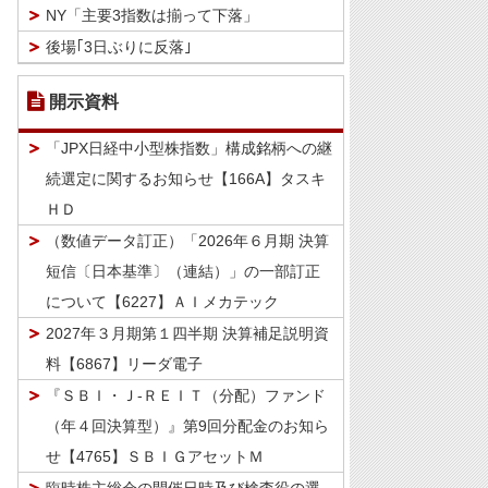
NY「主要3指数は揃って下落」
後場｢3日ぶりに反落｣
開示資料
「JPX日経中小型株指数」構成銘柄への継
続選定に関するお知らせ【166A】タスキ
ＨＤ
（数値データ訂正）「2026年６月期 決算
短信〔日本基準〕（連結）」の一部訂正
について【6227】ＡＩメカテック
2027年３月期第１四半期 決算補足説明資
料【6867】リーダ電子
『ＳＢＩ・Ｊ-ＲＥＩＴ（分配）ファンド
（年４回決算型）』第9回分配金のお知ら
せ【4765】ＳＢＩＧアセットＭ