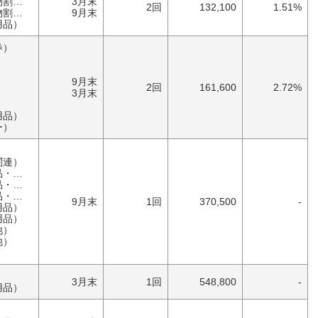
券）
3月末
2回
132,100
1.51%
券）
9月末
用品）
券）
9月末
2回
161,600
2.72%
3月末
用品）
ー）
）
関連）
具）
具）
具）
9月末
1回
370,500
-
用品）
用品）
他）
他）
）
3月末
1回
548,800
-
用品）
）