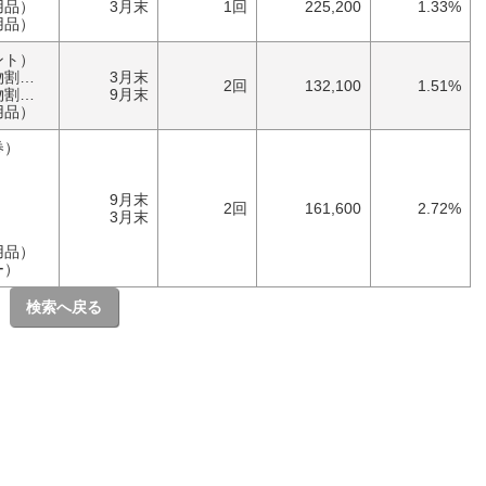
用品）
3月末
1回
225,200
1.33%
用品）
ント）
券）
3月末
2回
132,100
1.51%
券）
9月末
用品）
券）
9月末
2回
161,600
2.72%
3月末
用品）
ー）
検索へ戻る