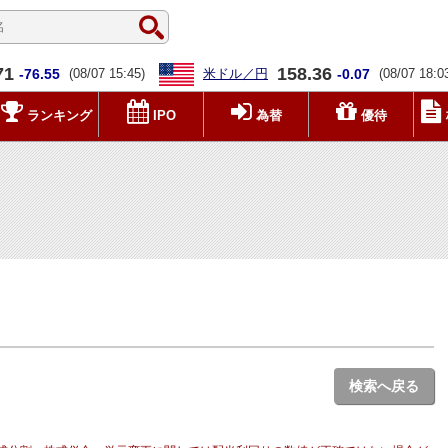
71
158.36
-76.55
(08/07 15:45)
米ドル／円
-0.07
(08/07 18:0
ランキング
IPO
為替
優待
検索へ戻る