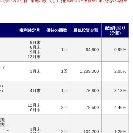
式分割・株式併合・単元変更に関しては配当利回りの数値が正確ではない場合が
配当利回り
権利確定月
優待の回数
最低投資金額
(予想)
6月末
）
6月末
1回
64,900
0.99%
9月末
12月末
優待券（ゴルフ・スキー）
3月末
1回
1,289,000
2.95%
券）
子）
4月末
1回
76,800
3.13%
12月末
2回
78,500
4.46%
6月末
優待券（食事・買物割引券）
券）
ム）
3月末
2回
104,200
1.25%