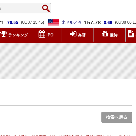
71
157.78
-76.55
(08/07 15:45)
米ドル／円
-0.66
(08/08 06:1
ランキング
IPO
為替
優待
検索へ戻る