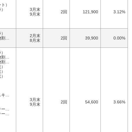
）
ント）
券）
3月末
2回
121,900
3.12%
）
9月末
）
券）
2月末
券）
2回
39,900
0.00%
8月末
券）
券）
券）
光）
光）
光）
）
）
）
ー）
）
3月末
2回
54,600
3.66%
）
9月末
ク）
ク）