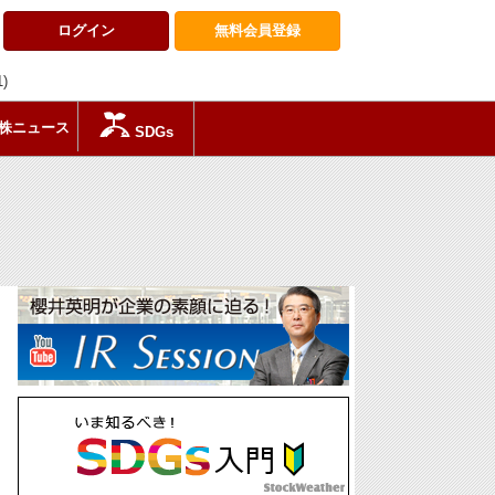
ログイン
無料会員
登録
1)
株ニュース
SDGs