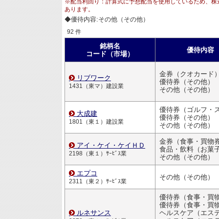
※配当利回り：計算式に予想配当を使用しているため、株
あります。
◆優待内容:その他（その他）
92 件
銘柄名
優待内容
コード（市場）
金券（クオカード
リブワーク
優待券（その他）
1431（東マ）建設業
その他（その他）
大成建
優待券（その他）
1801（東１）建設業
その他（その他）
金券（食事・買物
アイ・ケイ・ケイＨＤ
食品・飲料（お菓
2198（東１）ｻｰﾋﾞｽ業
その他（その他）
エプコ
その他（その他）
2311（東２）ｻｰﾋﾞｽ業
優待券（食事・買物割引
ルネサンス
ヘルスケア（エステ・ジ