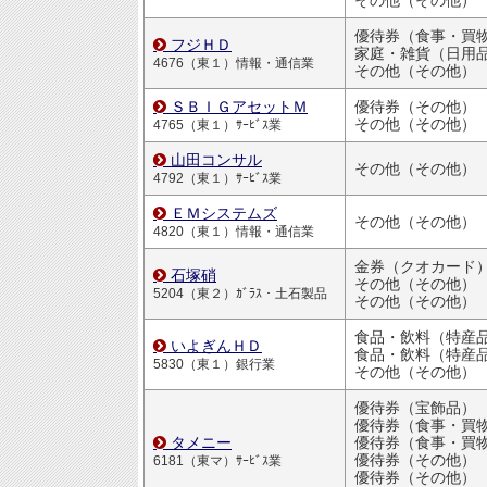
その他（その他）
フジＨＤ
家庭・雑貨（日用品・文房
4676（東１）情報・通信業
その他（その他）
ＳＢＩＧアセットＭ
優待券（その他）
その他（その他）
4765（東１）ｻｰﾋﾞｽ業
山田コンサル
その他（その他）
4792（東１）ｻｰﾋﾞｽ業
ＥＭシステムズ
その他（その他）
4820（東１）情報・通信業
金券（クオカード
石塚硝
その他（その他）
5204（東２）ｶﾞﾗｽ・土石製品
その他（その他）
食品・飲料（特産
いよぎんＨＤ
食品・飲料（特産
5830（東１）銀行業
その他（その他）
優待券（宝飾品）
優待券（食事・買物割引
タメニー
優待券（食事・買物割引
優待券（その他）
6181（東マ）ｻｰﾋﾞｽ業
優待券（その他）