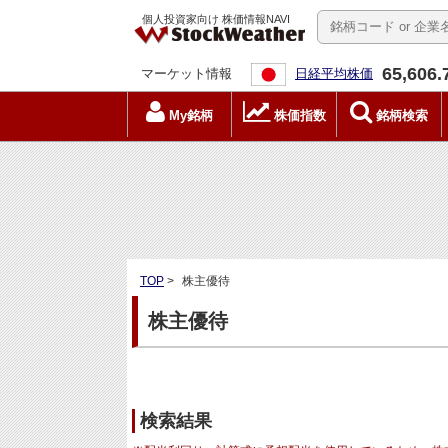
個人投資家向け 株価情報NAVI
65,606.
マーケット情報
日経平均株価
My銘柄
株価指数
銘柄検索
TOP
>
株主優待
株主優待
検索結果