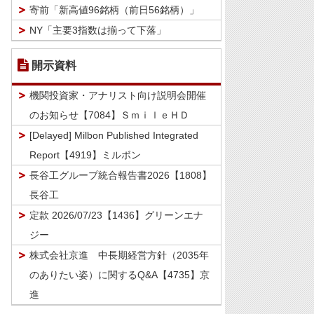
寄前「新高値96銘柄（前日56銘柄）」
NY「主要3指数は揃って下落」
開示資料
機関投資家・アナリスト向け説明会開催
のお知らせ【7084】ＳｍｉｌｅＨＤ
[Delayed] Milbon Published Integrated
Report【4919】ミルボン
長谷工グループ統合報告書2026【1808】
長谷工
定款 2026/07/23【1436】グリーンエナ
ジー
株式会社京進 中長期経営方針（2035年
のありたい姿）に関するQ&A【4735】京
進