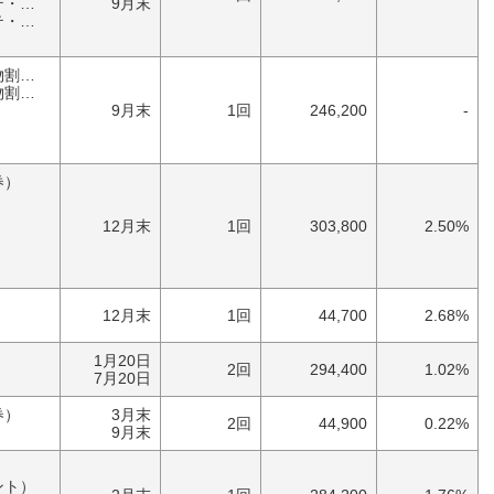
ム）
9月末
ム）
優待券（食事・買物割引券）
券）
）
9月末
1回
246,200
-
券）
）
）
12月末
1回
303,800
2.50%
）
12月末
1回
44,700
2.68%
）
1月20日
2回
294,400
1.02%
7月20日
券）
3月末
2回
44,900
0.22%
9月末
ント）