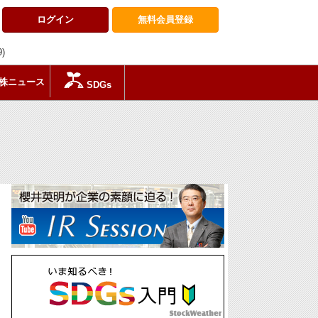
ログイン
無料会員
登録
9)
株ニュース
SDGs