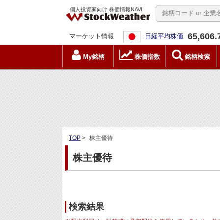
個人投資家向け 株価情報NAVI
65,606.
マーケット情報
日経平均株価
My銘柄
株価指数
銘柄検索
TOP
>
株主優待
株主優待
検索結果