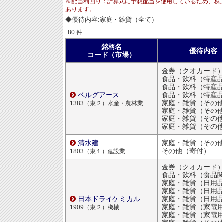
※配当利回り：計算式に予想配当を使用しているため、株
あります。
◆優待内容:家庭・雑貨（全て）
80 件
銘柄名
優待内容
コード（市場）
金券（クオカード
食品・飲料（特産
食品・飲料（特産
ベルグアース
食品・飲料（特産
家庭・雑貨（その
1383（東２）水産・農林業
家庭・雑貨（その
家庭・雑貨（その
家庭・雑貨（その
清水建
家庭・雑貨（その
その他（寄付）
1803（東１）建設業
金券（クオカード
食品・飲料（食品
家庭・雑貨（日用品・文房
家庭・雑貨（日用品・文房
日本ドライケミカル
家庭・雑貨（日用品・文房
家庭・雑貨（家電
1909（東２）機械
家庭・雑貨（家電