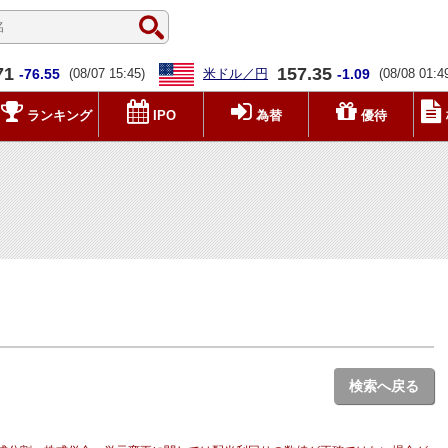
71
157.35
-76.55
(08/07 15:45)
米ドル／円
-1.09
(08/08 01:4
ランキング
IPO
為替
優待
検索へ戻る