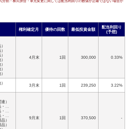
式分割・株式併合・単元変更に関しては配当利回りの数値が正確ではない場合が
配当利回り
権利確定月
優待の回数
最低投資金額
(予想)
）
品）
品）
品）
4月末
1回
300,000
0.33%
他）
他）
他）
他）
他）
3月末
1回
239,250
3.22%
）
関連）
具）
具）
具）
9月末
1回
370,500
-
用品）
用品）