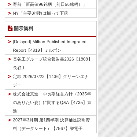
寄前「新高値96銘柄（前日56銘柄）」
NY「主要3指数は揃って下落」
開示資料
[Delayed] Milbon Published Integrated
Report【4919】ミルボン
長谷工グループ統合報告書2026【1808】
長谷工
定款 2026/07/23【1436】グリーンエナ
ジー
株式会社京進 中長期経営方針（2035年
のありたい姿）に関するQ&A【4735】京
進
2027年3月期 第1四半期 決算補足説明資
料（データシート）【7567】栄電子