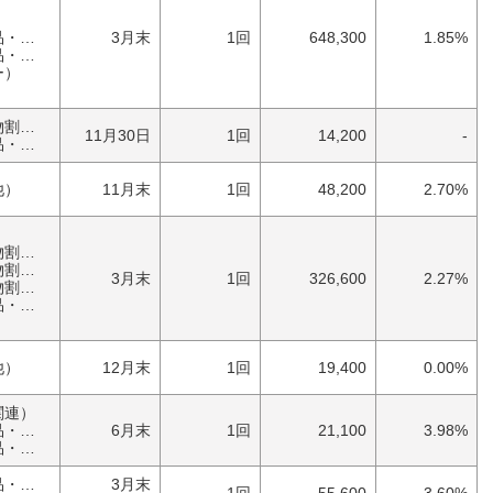
）
）
具）
3月末
1回
648,300
1.85%
具）
ー）
優待券（食事・買物割引券）
11月30日
1回
14,200
-
具）
他）
11月末
1回
48,200
2.70%
）
券）
券）
3月末
1回
326,600
2.27%
券）
具）
他）
12月末
1回
19,400
0.00%
関連）
具）
6月末
1回
21,100
3.98%
具）
家庭・雑貨（日用品・文房具）
3月末