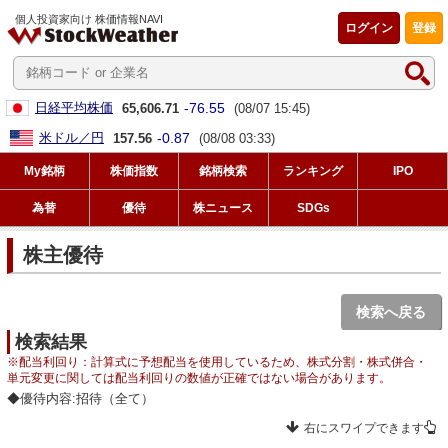
個人投資家向け 株価情報NAVI
ログイン
登録
-76.55
日経平均株価
65,606.71
(08/07 15:45)
-0.87
米ドル／円
157.56
(08/08 03:33)
My銘柄
株価指数
銘柄検索
ランキング
IPO
為替
優待
株ニュース
SDGs
株主優待
検索へ戻る
検索結果
※配当利回り：計算式に予想配当を使用しているため、株式分割・株式併合・
単元変更に関しては配当利回りの数値が正確ではない場合があります。
◆優待内容:招待（全て）
右にスワイプできます