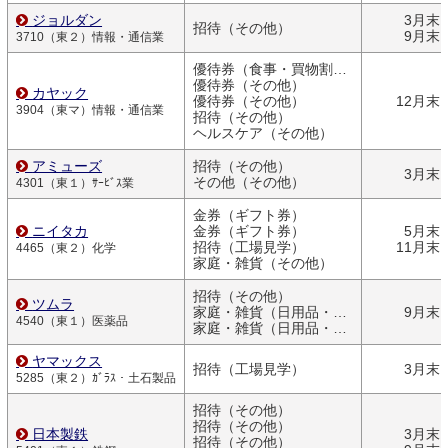
ジョルダン
3月末
招待（その他）
9月末
3710（東２）情報・通信業
優待券（食事・買物割引券）
優待券（その他）
カヤック
優待券（その他）
12月末
3904（東マ）情報・通信業
招待（その他）
ヘルスケア（その他）
アミューズ
招待（その他）
3月末
その他（その他）
4301（東１）ｻｰﾋﾞｽ業
金券（ギフト券）
ニイタカ
金券（ギフト券）
5月末
招待（工場見学）
11月末
4465（東２）化学
家庭・雑貨（その他）
招待（その他）
ツムラ
家庭・雑貨（日用品・文房具）
9月末
4540（東１）医薬品
家庭・雑貨（日用品・文房具）
ヤマックス
招待（工場見学）
3月末
5285（東２）ｶﾞﾗｽ・土石製品
招待（その他）
招待（その他）
日本製鉄
3月末
招待（その他）