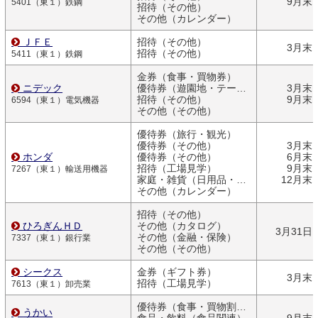
9月末
5401（東１）鉄鋼
招待（その他）
その他（カレンダー）
ＪＦＥ
招待（その他）
3月末
招待（その他）
5411（東１）鉄鋼
金券（食事・買物券）
ニデック
優待券（遊園地・テーマパーク）
3月末
招待（その他）
9月末
6594（東１）電気機器
その他（その他）
優待券（旅行・観光）
優待券（その他）
3月末
ホンダ
優待券（その他）
6月末
招待（工場見学）
9月末
7267（東１）輸送用機器
家庭・雑貨（日用品・文房具）
12月末
その他（カレンダー）
招待（その他）
ひろぎんＨＤ
その他（カタログ）
3月31日
その他（金融・保険）
7337（東１）銀行業
その他（その他）
シークス
金券（ギフト券）
3月末
招待（工場見学）
7613（東１）卸売業
優待券（食事・買物割引券）
うかい