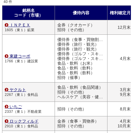
40 件
銘柄名
優待内容
権利確定月
コード（市場）
ＩＮＰＥＸ
金券（クオカード）
12月末
招待（その他）
1605（東１）鉱業
優待券（食事・買物割引券）
優待券（旅行・観光）
優待券（旅行・観光）
優待券（ゴルフ・スキー）
東建コーポ
優待券（ゴルフ・スキー）
4月末
1766（東１）建設業
食品・飲料（お米）
食品・飲料（飲料）
食品・飲料（飲料）
招待（催事）
食品・飲料（食品関連）
ヤクルト
3月末
招待（その他）
9月末
2267（東１）食料品
ヘルスケア（美容・健康関連商品）
いちご
招待（その他）
8月末
2337（東１）不動産業
ロックフィルド
金券（食事・買物券）
4月末
招待（その他）
10月末
2910（東１）食料品