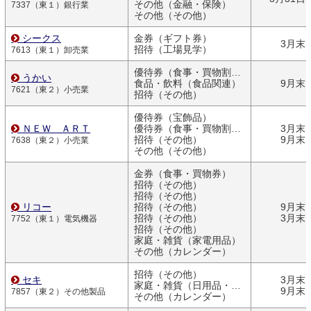
その他（金融・保険）
7337（東１）銀行業
その他（その他）
シークス
金券（ギフト券）
3月末
招待（工場見学）
7613（東１）卸売業
優待券（食事・買物割引券）
うかい
食品・飲料（食品関連）
9月末
7621（東２）小売業
招待（その他）
優待券（宝飾品）
ＮＥＷ ＡＲＴ
優待券（食事・買物割引券）
3月末
招待（その他）
9月末
7638（東２）小売業
その他（その他）
金券（食事・買物券）
招待（その他）
招待（その他）
リコー
招待（その他）
9月末
招待（その他）
3月末
7752（東１）電気機器
招待（その他）
家庭・雑貨（家電用品）
その他（カレンダー）
招待（その他）
セキ
3月末
家庭・雑貨（日用品・文房具）
9月末
7857（東２）その他製品
その他（カレンダー）