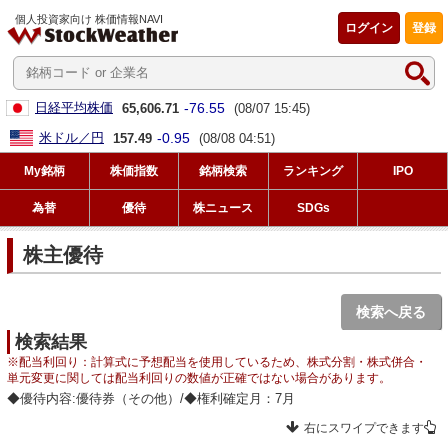
個人投資家向け 株価情報NAVI
ログイン
登録
-76.55
日経平均株価
65,606.71
(08/07 15:45)
-0.95
米ドル／円
157.49
(08/08 04:51)
My銘柄
株価指数
銘柄検索
ランキング
IPO
為替
優待
株ニュース
SDGs
株主優待
検索へ戻る
検索結果
※配当利回り：計算式に予想配当を使用しているため、株式分割・株式併合・
単元変更に関しては配当利回りの数値が正確ではない場合があります。
◆優待内容:優待券（その他）/◆権利確定月：7月
右にスワイプできます