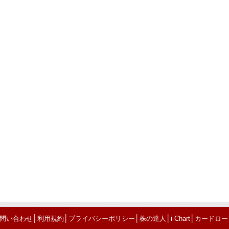
│
│
│
│
│
問い合わせ
利用規約
プライバシーポリシー
株の達人
i-Chart
カードロー