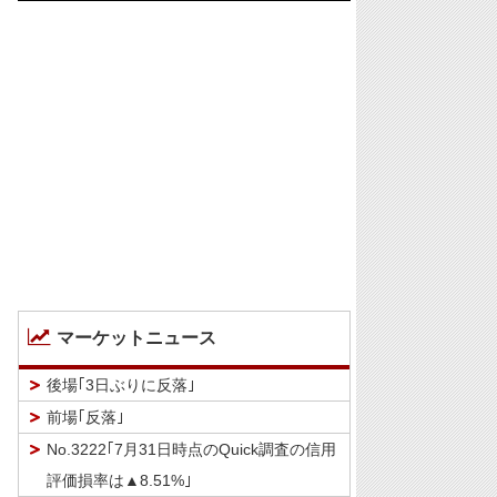
マーケットニュース
後場｢3日ぶりに反落｣
前場｢反落｣
No.3222｢7月31日時点のQuick調査の信用
評価損率は▲8.51%｣