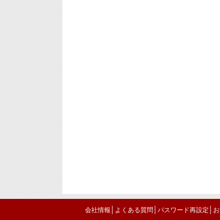
│
│
│
会社情報
よくある質問
パスワード再設定
お