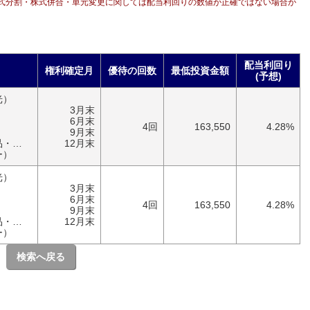
式分割・株式併合・単元変更に関しては配当利回りの数値が正確ではない場合が
配当利回り
権利確定月
優待の回数
最低投資金額
(予想)
光）
3月末
6月末
4回
163,550
4.28%
9月末
具）
12月末
ー）
光）
3月末
6月末
4回
163,550
4.28%
9月末
具）
12月末
ー）
検索へ戻る