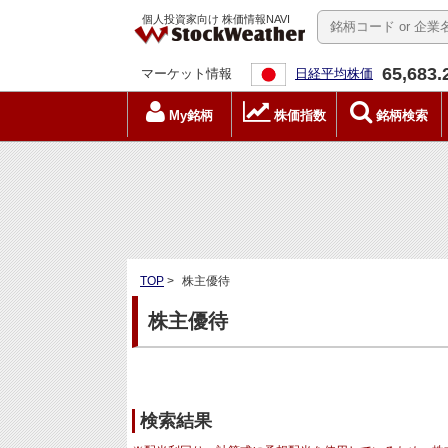
個人投資家向け 株価情報NAVI
65,683.
マーケット情報
日経平均株価
My銘柄
株価指数
銘柄検索
TOP
>
株主優待
株主優待
検索結果