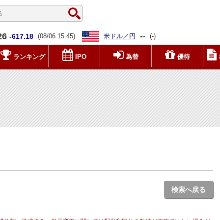
26
-
-
-617.18
(08/06 15:45)
米ドル／円
(-)
ランキング
IPO
為替
優待
検索へ戻る