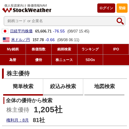
個人投資家向け 株価情報NAVI
ログイン
登録
-76.55
日経平均株価
65,606.71
(08/07 15:45)
-0.66
米ドル／円
157.78
(08/08 06:11)
My銘柄
株価指数
銘柄検索
ランキング
IPO
為替
優待
株ニュース
SDGs
株主優待
簡単検索
絞込み検索
地図検索
全体の優待から検索
1,205社
株主優待
81社
権利月：8月