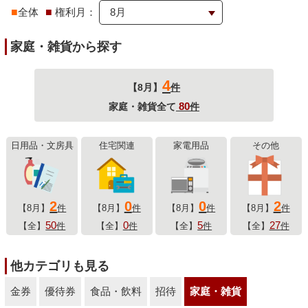
■
全体
■
権利月：
家庭・雑貨から探す
4
【8月】
件
80
家庭・雑貨全て
件
日用品・文房具
住宅関連
家電用品
その他
2
0
0
2
【8月】
件
【8月】
件
【8月】
件
【8月】
件
50
0
5
27
【全】
件
【全】
件
【全】
件
【全】
件
他カテゴリも見る
金券
優待券
食品・飲料
招待
家庭・雑貨