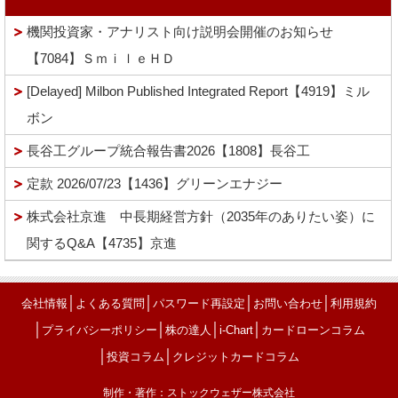
機関投資家・アナリスト向け説明会開催のお知らせ
【7084】ＳｍｉｌｅＨＤ
[Delayed] Milbon Published Integrated Report【4919】ミル
ボン
長谷工グループ統合報告書2026【1808】長谷工
定款 2026/07/23【1436】グリーンエナジー
株式会社京進 中長期経営方針（2035年のありたい姿）に
関するQ&A【4735】京進
│
│
│
│
会社情報
よくある質問
パスワード再設定
お問い合わせ
利用規約
│
│
│
│
プライバシーポリシー
株の達人
i-Chart
カードローンコラム
│
│
投資コラム
クレジットカードコラム
制作・著作：ストックウェザー株式会社